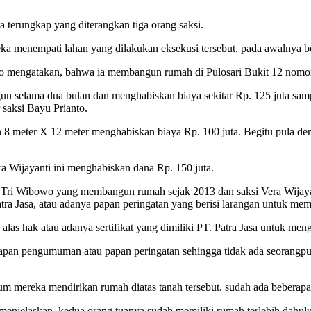
a terungkap yang diterangkan tiga orang saksi.
ka menempati lahan yang dilakukan eksekusi tersebut, pada awalnya be
to mengatakan, bahwa ia membangun rumah di Pulosari Bukit 12 nomor
 selama dua bulan dan menghabiskan biaya sekitar Rp. 125 juta sampa
saksi Bayu Prianto.
8 meter X 12 meter menghabiskan biaya Rp. 100 juta. Begitu pula den
a Wijayanti ini menghabiskan dana Rp. 150 juta.
 Tri Wibowo yang membangun rumah sejak 2013 dan saksi Vera Wijay
atra Jasa, atau adanya papan peringatan yang berisi larangan untuk mem
las hak atau adanya sertifikat yang dimiliki PT. Patra Jasa untuk meng
 papan pengumuman atau papan peringatan sehingga tidak ada seorangpu
um mereka mendirikan rumah diatas tanah tersebut, sudah ada beberapa
 menjelaskan, kedua orang tuanya sudah memiliki rumah terlebih dahul