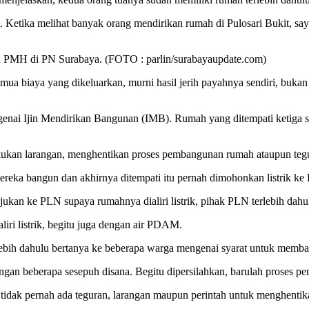
. Ketika melihat banyak orang mendirikan rumah di Pulosari Bukit, say
n PMH di PN Surabaya. (FOTO : parlin/surabayaupdate.com)
 biaya yang dikeluarkan, murni hasil jerih payahnya sendiri, bukan
ngenai Ijin Mendirikan Bangunan (IMB). Rumah yang ditempati ketiga s
kukan larangan, menghentikan proses pembangunan rumah ataupun teg
ereka bangun dan akhirnya ditempati itu pernah dimohonkan listrik 
jukan ke PLN supaya rumahnya dialiri listrik, pihak PLN terlebih dah
aliri listrik, begitu juga dengan air PDAM.
lebih dahulu bertanya ke beberapa warga mengenai syarat untuk memban
dengan beberapa sesepuh disana. Begitu dipersilahkan, barulah proses 
tidak pernah ada teguran, larangan maupun perintah untuk menghentik