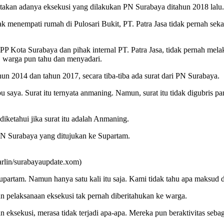
itakan adanya eksekusi yang dilakukan PN Surabaya ditahun 2018 lalu.
sejak menempati rumah di Pulosari Bukit, PT. Patra Jasa tidak pernah 
l PP Kota Surabaya dan pihak internal PT. Patra Jasa, tidak pernah me
n, warga pun tahu dan menyadari.
n 2014 dan tahun 2017, secara tiba-tiba ada surat dari PN Surabaya.
 saya. Surat itu ternyata anmaning. Namun, surat itu tidak digubris 
iketahui jika surat itu adalah Anmaning.
 PN Surabaya yang ditujukan ke Supartam.
rlin/surabayaupdate.xom)
upartam. Namun hanya satu kali itu saja. Kami tidak tahu apa maksud da
n pelaksanaan eksekusi tak pernah diberitahukan ke warga.
 eksekusi, merasa tidak terjadi apa-apa. Mereka pun beraktivitas seba