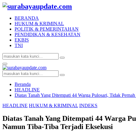
BERANDA
HUKUM & KRIMINAL
POLITIK & PEMERINTAHAN
PENDIDIKAN & KESEHATAN
EKBIS
TNI
Search
Search
for:
Facebook
Twitter
Youtube
Primary
Menu
Search
Search
for:
Beranda
HEADLINE
Diatas Tanah Yang Ditempati 44 Warga Pulosari, Tidak Perna
HEADLINE
HUKUM & KRIMINAL
INDEKS
Diatas Tanah Yang Ditempati 44 Warga Pu
Namun Tiba-Tiba Terjadi Eksekusi