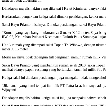
turut tergugat diperkara ini.
Dihadapan majelis hakim yang diketuai I Ketut Kimiarsa, banyak fakt
Berdasarkan pengakuan ketiga saksi dimuka persidangan, ketika mere
Saksi Bayu Prianto misalnya. Dimuka persidangan, saksi Bayu Prian
“Rumah yang saya bangun ukurannya 8 meter X 12 meter. Saya bangun
RW. 02, Kelurahan Pulosari Kecamatan Dukuh Pakis Surabaya,” ujar 
Untuk rumah yang ditempati saksi Topan Tri Wibowo, dengan ukuran 
meter X 15 meter.
Meski awalnya tidak dibangun full bangunan, namun rumah milik Ver
Saksi Bayu Prianto yang membangun rumah sejak 2010, saksi Topan
melihat adanya papan resplang yang bertuliskan tanah ini milik PT. P
Ketiga saksi ini didalam persidangan juga mengaku, tidak mengetahui a
“Jika tanah yang kami tempat itu milik PT. Patra Jasa, harusnya ada
Wijayanti.
Dihadapan majelis hakim, ketiga saksi ini juga mengaku bahwa sebel
Saksi Bayu Prianto yang kelahiran 1973 dan asli warga Pulosari IIIB