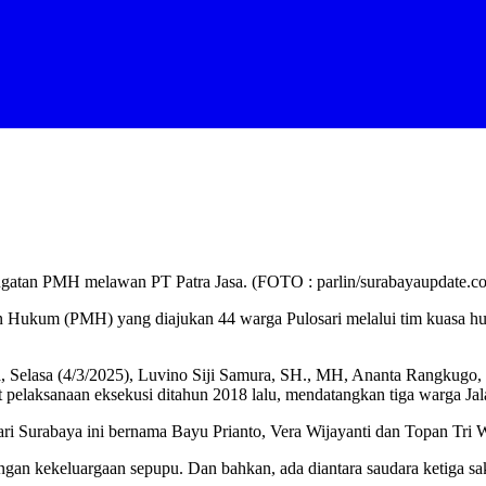
 gugatan PMH melawan PT Patra Jasa. (FOTO : parlin/surabayaupdate.c
ukum (PMH) yang diajukan 44 warga Pulosari melalui tim kuasa huk
ya, Selasa (4/3/2025), Luvino Siji Samura, SH., MH, Ananta Rangku
pelaksanaan eksekusi ditahun 2018 lalu, mendatangkan tiga warga Jal
ri Surabaya ini bernama Bayu Prianto, Vera Wijayanti dan Topan Tri
gan kekeluargaan sepupu. Dan bahkan, ada diantara saudara ketiga sak