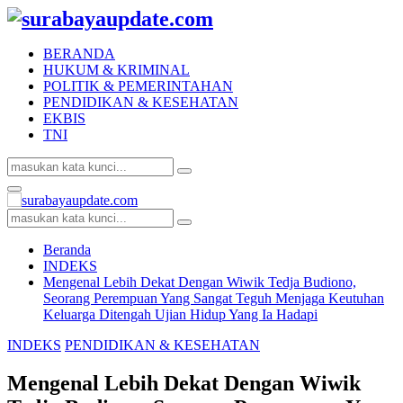
BERANDA
HUKUM & KRIMINAL
POLITIK & PEMERINTAHAN
PENDIDIKAN & KESEHATAN
EKBIS
TNI
Search
Search
for:
Facebook
Twitter
Youtube
Primary
Menu
Search
Search
for:
Beranda
INDEKS
Mengenal Lebih Dekat Dengan Wiwik Tedja Budiono,
Seorang Perempuan Yang Sangat Teguh Menjaga Keutuhan
Keluarga Ditengah Ujian Hidup Yang Ia Hadapi
INDEKS
PENDIDIKAN & KESEHATAN
Mengenal Lebih Dekat Dengan Wiwik