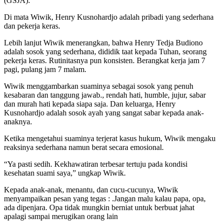
(GSJA).
Di mata Wiwik, Henry Kusnohardjo adalah pribadi yang sederhana
dan pekerja keras.
Lebih lanjut Wiwik menerangkan, bahwa Henry Tedja Budiono
adalah sosok yang sederhana, dididik taat kepada Tuhan, seorang
pekerja keras. Rutinitasnya pun konsisten. Berangkat kerja jam 7
pagi, pulang jam 7 malam.
Wiwik menggambarkan suaminya sebagai sosok yang penuh
kesabaran dan tanggung jawab., rendah hati, humble, jujur, sabar
dan murah hati kepada siapa saja. Dan keluarga, Henry
Kusnohardjo adalah sosok ayah yang sangat sabar kepada anak-
anaknya.
Ketika mengetahui suaminya terjerat kasus hukum, Wiwik mengaku
reaksinya sederhana namun berat secara emosional.
“Ya pasti sedih. Kekhawatiran terbesar tertuju pada kondisi
kesehatan suami saya,” ungkap Wiwik.
Kepada anak-anak, menantu, dan cucu-cucunya, Wiwik
menyampaikan pesan yang tegas : .Jangan malu kalau papa, opa,
ada dipenjara. Opa tidak mungkin berniat untuk berbuat jahat
apalagi sampai merugikan orang lain