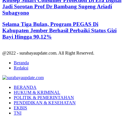
Konsep Smart Consumer Protection Di Era Digital
Jadi Sorotan Prof Dr Bambang Sugeng Ariadi
Subagyono
Selama Tiga Bulan, Program PEGAS Di
Kabupaten Jember Berhasil Perbaiki Status Gizi
Bayi Hingga 90,12%
@2022 - surabayaupdate.com. All Right Reserved.
Beranda
Redaksi
Facebook
Twitter
Youtube
BERANDA
HUKUM & KRIMINAL
POLITIK & PEMERINTAHAN
PENDIDIKAN & KESEHATAN
EKBIS
TNI