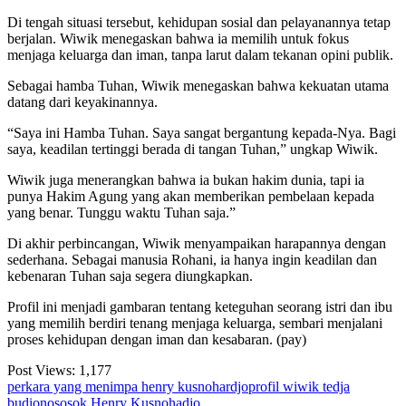
Di tengah situasi tersebut, kehidupan sosial dan pelayanannya tetap
berjalan. Wiwik menegaskan bahwa ia memilih untuk fokus
menjaga keluarga dan iman, tanpa larut dalam tekanan opini publik.
Sebagai hamba Tuhan, Wiwik menegaskan bahwa kekuatan utama
datang dari keyakinannya.
“Saya ini Hamba Tuhan. Saya sangat bergantung kepada-Nya. Bagi
saya, keadilan tertinggi berada di tangan Tuhan,” ungkap Wiwik.
Wiwik juga menerangkan bahwa ia bukan hakim dunia, tapi ia
punya Hakim Agung yang akan memberikan pembelaan kepada
yang benar. Tunggu waktu Tuhan saja.”
Di akhir perbincangan, Wiwik menyampaikan harapannya dengan
sederhana. Sebagai manusia Rohani, ia hanya ingin keadilan dan
kebenaran Tuhan saja segera diungkapkan.
Profil ini menjadi gambaran tentang keteguhan seorang istri dan ibu
yang memilih berdiri tenang menjaga keluarga, sembari menjalani
proses kehidupan dengan iman dan kesabaran. (pay)
Post Views:
1,177
perkara yang menimpa henry kusnohardjo
profil wiwik tedja
budiono
sosok Henry Kusnohadjo