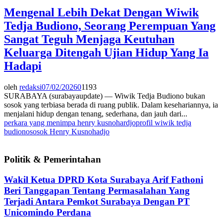
Mengenal Lebih Dekat Dengan Wiwik
Tedja Budiono, Seorang Perempuan Yang
Sangat Teguh Menjaga Keutuhan
Keluarga Ditengah Ujian Hidup Yang Ia
Hadapi
oleh
redaksi
07/02/2026
0
1193
SURABAYA (surabayaupdate) — Wiwik Tedja Budiono bukan
sosok yang terbiasa berada di ruang publik. Dalam kesehariannya, ia
menjalani hidup dengan tenang, sederhana, dan jauh dari...
perkara yang menimpa henry kusnohardjo
profil wiwik tedja
budiono
sosok Henry Kusnohadjo
Politik & Pemerintahan
Wakil Ketua DPRD Kota Surabaya Arif Fathoni
Beri Tanggapan Tentang Permasalahan Yang
Terjadi Antara Pemkot Surabaya Dengan PT
Unicomindo Perdana