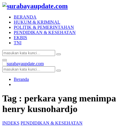
BERANDA
HUKUM & KRIMINAL
POLITIK & PEMERINTAHAN
PENDIDIKAN & KESEHATAN
EKBIS
TNI
Search
Search
for:
Facebook
Twitter
Youtube
Primary
Menu
Search
Search
for:
Beranda
Tag : perkara yang menimpa
henry kusnohardjo
INDEKS
PENDIDIKAN & KESEHATAN