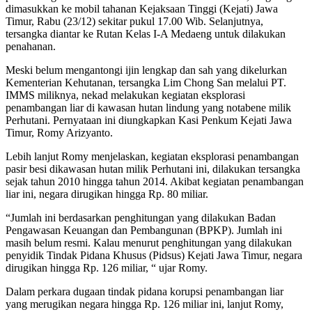
dimasukkan ke mobil tahanan Kejaksaan Tinggi (Kejati) Jawa
Timur, Rabu (23/12) sekitar pukul 17.00 Wib. Selanjutnya,
tersangka diantar ke Rutan Kelas I-A Medaeng untuk dilakukan
penahanan.
Meski belum mengantongi ijin lengkap dan sah yang dikelurkan
Kementerian Kehutanan, tersangka Lim Chong San melalui PT.
IMMS miliknya, nekad melakukan kegiatan eksplorasi
penambangan liar di kawasan hutan lindung yang notabene milik
Perhutani. Pernyataan ini diungkapkan Kasi Penkum Kejati Jawa
Timur, Romy Arizyanto.
Lebih lanjut Romy menjelaskan, kegiatan eksplorasi penambangan
pasir besi dikawasan hutan milik Perhutani ini, dilakukan tersangka
sejak tahun 2010 hingga tahun 2014. Akibat kegiatan penambangan
liar ini, negara dirugikan hingga Rp. 80 miliar.
“Jumlah ini berdasarkan penghitungan yang dilakukan Badan
Pengawasan Keuangan dan Pembangunan (BPKP). Jumlah ini
masih belum resmi. Kalau menurut penghitungan yang dilakukan
penyidik Tindak Pidana Khusus (Pidsus) Kejati Jawa Timur, negara
dirugikan hingga Rp. 126 miliar, “ ujar Romy.
Dalam perkara dugaan tindak pidana korupsi penambangan liar
yang merugikan negara hingga Rp. 126 miliar ini, lanjut Romy,