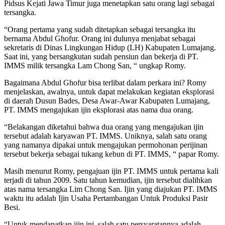
Pidsus Kejati Jawa Timur juga menetapkan satu orang lagi sebagai
tersangka.
“Orang pertama yang sudah ditetapkan sebagai tersangka itu
bernama Abdul Ghofur. Orang ini dulunya menjabat sebagai
sekretaris di Dinas Lingkungan Hidup (LH) Kabupaten Lumajang.
Saat ini, yang bersangkutan sudah pensiun dan bekerja di PT.
IMMS milik tersangka Lam Chong San, “ ungkap Romy.
Bagaimana Abdul Ghofur bisa terlibat dalam perkara ini? Romy
menjelaskan, awalnya, untuk dapat melakukan kegiatan eksplorasi
di daerah Dusun Bades, Desa Awar-Awar Kabupaten Lumajang,
PT. IMMS mengajukan ijin eksplorasi atas nama dua orang.
“Belakangan diketahui bahwa dua orang yang mengajukan ijin
tersebut adalah karyawan PT. IMMS. Uniknya, salah satu orang
yang namanya dipakai untuk mengajukan permohonan perijinan
tersebut bekerja sebagai tukang kebun di PT. IMMS, “ papar Romy.
Masih menurut Romy, pengajuan ijin PT. IMMS untuk pertama kali
terjadi di tahun 2009. Satu tahun kemudian, ijin tersebut dialihkan
atas nama tersangka Lim Chong San. Ijin yang diajukan PT. IMMS
waktu itu adalah Ijin Usaha Pertambangan Untuk Produksi Pasir
Besi.
“Untuk mendapatkan ijin ini, salah satu persyaratannya adalah