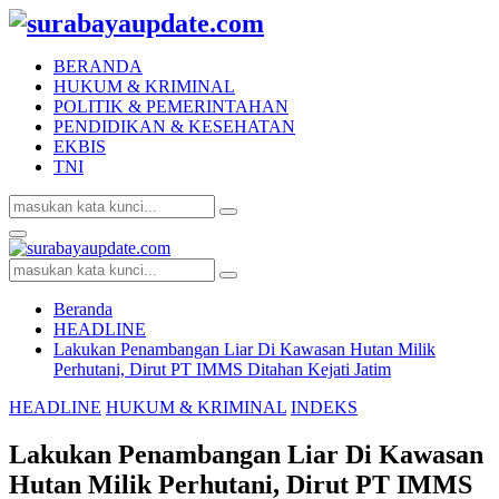
BERANDA
HUKUM & KRIMINAL
POLITIK & PEMERINTAHAN
PENDIDIKAN & KESEHATAN
EKBIS
TNI
Search
Search
for:
Facebook
Twitter
Youtube
Primary
Menu
Search
Search
for:
Beranda
HEADLINE
Lakukan Penambangan Liar Di Kawasan Hutan Milik
Perhutani, Dirut PT IMMS Ditahan Kejati Jatim
HEADLINE
HUKUM & KRIMINAL
INDEKS
Lakukan Penambangan Liar Di Kawasan
Hutan Milik Perhutani, Dirut PT IMMS