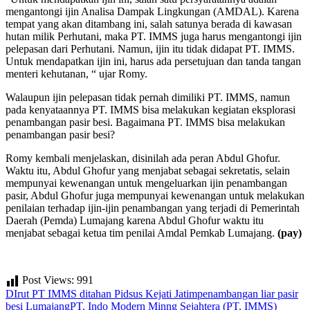
mengantongi ijin Analisa Dampak Lingkungan (AMDAL). Karena
tempat yang akan ditambang ini, salah satunya berada di kawasan
hutan milik Perhutani, maka PT. IMMS juga harus mengantongi ijin
pelepasan dari Perhutani. Namun, ijin itu tidak didapat PT. IMMS.
Untuk mendapatkan ijin ini, harus ada persetujuan dan tanda tangan
menteri kehutanan, “ ujar Romy.
Walaupun ijin pelepasan tidak pernah dimiliki PT. IMMS, namun
pada kenyataannya PT. IMMS bisa melakukan kegiatan eksplorasi
penambangan pasir besi. Bagaimana PT. IMMS bisa melakukan
penambangan pasir besi?
Romy kembali menjelaskan, disinilah ada peran Abdul Ghofur.
Waktu itu, Abdul Ghofur yang menjabat sebagai sekretatis, selain
mempunyai kewenangan untuk mengeluarkan ijin penambangan
pasir, Abdul Ghofur juga mempunyai kewenangan untuk melakukan
penilaian terhadap ijin-ijin penambangan yang terjadi di Pemerintah
Daerah (Pemda) Lumajang karena Abdul Ghofur waktu itu
menjabat sebagai ketua tim penilai Amdal Pemkab Lumajang.
(pay)
Post Views:
991
DIrut PT IMMS ditahan Pidsus Kejati Jatim
penambangan liar pasir
besi Lumajang
PT. Indo Modern Minng Sejahtera (PT. IMMS)