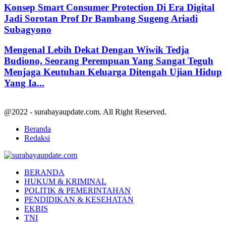
Konsep Smart Consumer Protection Di Era Digital
Jadi Sorotan Prof Dr Bambang Sugeng Ariadi
Subagyono
Mengenal Lebih Dekat Dengan Wiwik Tedja
Budiono, Seorang Perempuan Yang Sangat Teguh
Menjaga Keutuhan Keluarga Ditengah Ujian Hidup
Yang Ia...
@2022 - surabayaupdate.com. All Right Reserved.
Beranda
Redaksi
Facebook
Twitter
Youtube
BERANDA
HUKUM & KRIMINAL
POLITIK & PEMERINTAHAN
PENDIDIKAN & KESEHATAN
EKBIS
TNI