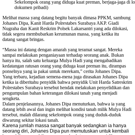
Sekelompok orang yang diduga kuat preman, berjaga-jaga di l
dokumen pribadi)
Melihat massa yang datang begitu banyak dimasa PPKM, sambung
Johanes Dipa, Kanit Harda Polrestabes Surabaya AKP. Giadi
Nugraha dan Kanit Reskrim Polsek Lakarsantri yang ada dilokasi,
tidak segera membubarkan kerumunan massa, yang ketika itu
datang sangat bringas.
“Massa ini datang dengan amarah yang teramat sangat. Mereka
sampai melakukan penganiayaan terhadap seorang anak. Bukan
hanya itu, salah satu keluarga Mulya Hadi yang mengabadikan
kedatangan ratusan orang yang diduga kuat preman itu, dirampas
ponselnya yang ia pakai untuk merekam,” cerita Johanes Dipa.
Yang terbaru, kejadian semena-mena juga dirasakan Johanes Dipa
ketika ia diberitahu penyidik bahwa penyidik Unit Harda Satreskrim
Polrestabes Surabaya tersebut hendak melakukan penyelidikan dan
pengumpulan bahan keterangan dilokasi tanah yang menjadi
sengketa.
Dalam penjelasannya, Johanes Dipa menuturkan, bahwa ia yang
datang lebih awal dan ingin melihat kondisi tanah milik Mulya Hadi
tersebut, malah dilarang sekelompok orang yang duduk-duduk
diwarung sekitar lokasi tanah.
Karena jumlah massa sangat banyak sedangkan ia hanya
seorang diri, Johanes Dipa pun memutuskan untuk kembali