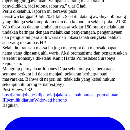
dipertanggungjawabkan. Sampai sekarang masih dalam
penyelidikan, jadi tolong sabar ya,” ujar Giadi.
Perlu diketahui, laporan ini berawal pada
peristiwa tanggal 9 Juli 2021 lalu. Saat itu datang awalnya 50 orang
yang diduga sekelompok preman dan kemudian sekitar pukul 21.30
Wib tiba-tiba datang tambahan massa sekitar 150 orang melakukan
tindakan beringas dengan melakukan penyerangan, penganiayaan
dan pengusiran para ahli waris dari lokasi tanah sengketa bahkan
ada yang merampas HP.
Selain itu, ratusan massa itu juga mencopot dan merusak papan
nama yang dipasang ahli waris. Aksi premanisme dan pengerusakan
tersebut ironisnya diketahu Kanit Harda Polrestabes Surabaya
kepolisian.
Mengutip pernyataan Johanes Dipa sebelumnya, ia berharap,
semoga perkara ini dapat menjadi pelajaran berharga bagi
masyarakat. Bahwa di negeri ini, tidak ada yang kebal hukum
sekalipun itu orang ternama.(pay)
Post Views:
932
bos djarum
johanes dipa widjaja
kasus tanah puncak permai utara
III
pemilik djarum
Widowati hartono
Bagikan