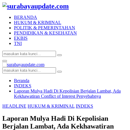
BERANDA
HUKUM & KRIMINAL
POLITIK & PEMERINTAHAN
PENDIDIKAN & KESEHATAN
EKBIS
TNI
Search
Search
for:
Facebook
Twitter
Youtube
Primary
Menu
Search
Search
for:
Beranda
INDEKS
Laporan Mulya Hadi Di Kepolisian Berjalan Lambat, Ada
Kekhawatiran Conflict of Interest Penyebabnya
HEADLINE
HUKUM & KRIMINAL
INDEKS
Laporan Mulya Hadi Di Kepolisian
Berjalan Lambat, Ada Kekhawatiran