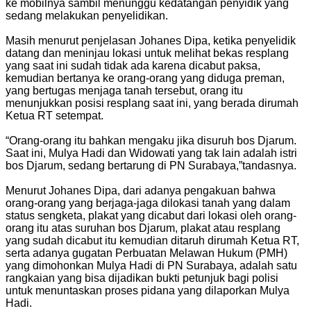
ke mobilnya sambil menunggu kedatangan penyidik yang
sedang melakukan penyelidikan.
Masih menurut penjelasan Johanes Dipa, ketika penyelidik
datang dan meninjau lokasi untuk melihat bekas resplang
yang saat ini sudah tidak ada karena dicabut paksa,
kemudian bertanya ke orang-orang yang diduga preman,
yang bertugas menjaga tanah tersebut, orang itu
menunjukkan posisi resplang saat ini, yang berada dirumah
Ketua RT setempat.
“Orang-orang itu bahkan mengaku jika disuruh bos Djarum.
Saat ini, Mulya Hadi dan Widowati yang tak lain adalah istri
bos Djarum, sedang bertarung di PN Surabaya,”tandasnya.
Menurut Johanes Dipa, dari adanya pengakuan bahwa
orang-orang yang berjaga-jaga dilokasi tanah yang dalam
status sengketa, plakat yang dicabut dari lokasi oleh orang-
orang itu atas suruhan bos Djarum, plakat atau resplang
yang sudah dicabut itu kemudian ditaruh dirumah Ketua RT,
serta adanya gugatan Perbuatan Melawan Hukum (PMH)
yang dimohonkan Mulya Hadi di PN Surabaya, adalah satu
rangkaian yang bisa dijadikan bukti petunjuk bagi polisi
untuk menuntaskan proses pidana yang dilaporkan Mulya
Hadi.