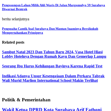
Pengosongan Lahan Milik Ahli Waris Di Jalan Margomulyo 59 Surabaya
Diwarnai Bentrok
berita selanjutnya
Pengusaha Cantik Asal Surabaya Dan Mantan Suaminya Bersikukuh
Mempertahankan Prinsipnya
Related posts
Sambut Natal 2023 Dan Tahun Baru 2024, Vasa Hotel Hiasi
Lobby Hotelnya Dengan Rumah Kayu Dan Gemerlap Lampu
Seorang Ibu Harus Kehilangan Bayinya Karena Rapid Test
Indikasi Adanya Unsur Kesengajaan Dalam Perkara Tabrak
Wali Murid Marlion International School Makin Terlihat
Politik & Pemerintahan
Wakil Ketua DPRD Kota Surabaya Arif Fathoni