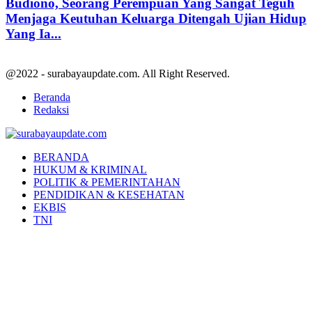
Budiono, Seorang Perempuan Yang Sangat Teguh
Menjaga Keutuhan Keluarga Ditengah Ujian Hidup
Yang Ia...
@2022 - surabayaupdate.com. All Right Reserved.
Beranda
Redaksi
Facebook
Twitter
Youtube
BERANDA
HUKUM & KRIMINAL
POLITIK & PEMERINTAHAN
PENDIDIKAN & KESEHATAN
EKBIS
TNI