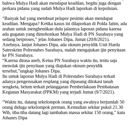
bahwa Mulya Hadi akan mendapat keadilan, begitu juga dengan
perkara pidana yang sudah Mulya Hadi laporkan di kepolisian.
“Banyak hal yang membuat pelapor pesimis akan mendapat
keadilan. Mengapa? Ketika kasus ini dilaporkan di Polda Jatim, ada
arahan untuk menghentikan dulu jalannya laporan pidana karena
ada gugatan yang dimohonkan Mulya Hadi di PN Surabaya yang
sedang berproses,” jelas Johanes Dipa, Jumat (20/8/2021).
Anehnya, lanjut Johanes Dipa, ada oknum penyidik Unit Harda
Satreskrim Polrestabes Surabaya, malah mengajukan ijin penyitaan
ke PN Surabaya.
“Karena dirasa aneh, Ketua PN Surabaya waktu itu, tentu saja
menolak ijin penyitaan yang diajukan oknum penyidik
tersebut,”ungkap Johanes Dipa.
Itu untuk laporan Mulya Hadi di Polrestabes Surabaya terkait
adanya pengerusakan resplang yang dipasang dilokasi tanah
sengketa, belum terkait pelanggaran Pemberlakuan Pembatasan
Kegiatan Masyarakat (PPKM) yang terjadi Jumat (9/7/2021).
“Waktu itu, datang sekelompok orang yang awalnya berjumlah 50
orang diduga sekelompok preman. Kemudian sekitar pukul 21.30
Wib, tiba-tiba datang lagi tambahan massa sekitar 150 orang,” kata
Johanes Dipa