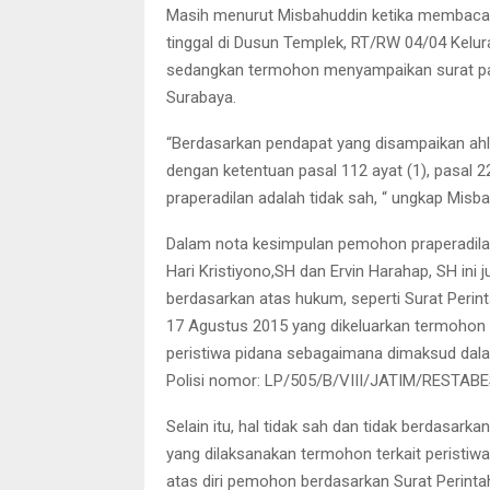
Masih menurut Misbahuddin ketika membac
tinggal di Dusun Templek, RT/RW 04/04 Kel
sedangkan termohon menyampaikan surat pan
Surabaya.
“Berdasarkan pendapat yang disampaikan ahli
dengan ketentuan pasal 112 ayat (1), pasal 2
praperadilan adalah tidak sah, “ ungkap Misba
Dalam nota kesimpulan pemohon praperadilan
Hari Kristiyono,SH dan Ervin Harahap, SH ini
berdasarkan atas hukum, seperti Surat Perin
17 Agustus 2015 yang dikeluarkan termohon
peristiwa pidana sebagaimana dimaksud dal
Polisi nomor: LP/505/B/VIII/JATIM/RESTAB
Selain itu, hal tidak sah dan tidak berdasar
yang dilaksanakan termohon terkait peristi
atas diri pemohon berdasarkan Surat Perinta