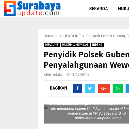
BERANDA
HUKU
Beranda
HEADLINE
Penyidik Polsek Gubeng
HEADLINE
HUKUM & KRIMINAL
INDEKS
Penyidik Polsek Gube
Penyalahgunaan Wew
oleh
redaksi
18/12/2015
BAGIKAN
M.N. Misbahuddin, SH (KIRI) dan Rommel Sihole,
tim penasehat hukum Hadi Santoso ketika sida
praperadilan di PN Surabaya. (FOTO :
parlin/surabayaupdate.com)