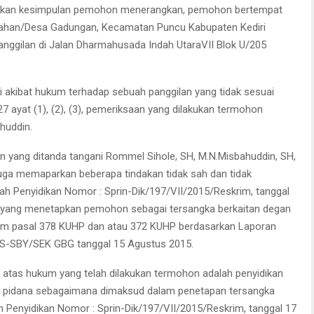
akan kesimpulan pemohon menerangkan, pemohon bertempat
urahan/Desa Gadungan, Kecamatan Puncu Kabupaten Kediri
ggilan di Jalan Dharmahusada Indah UtaraVII Blok U/205
 akibat hukum terhadap sebuah panggilan yang tidak sesuai
27 ayat (1), (2), (3), pemeriksaan yang dilakukan termohon
huddin.
 yang ditanda tangani Rommel Sihole, SH, M.N.Misbahuddin, SH,
 juga memaparkan beberapa tindakan tidak sah dan tidak
tah Penyidikan Nomor : Sprin-Dik/197/VII/2015/Reskrim, tanggal
 yang menetapkan pemohon sebagai tersangka berkaitan degan
am pasal 378 KUHP dan atau 372 KUHP berdasarkan Laporan
ES-SBY/SEK GBG tanggal 15 Agustus 2015.
kan atas hukum yang telah dilakukan termohon adalah penyidikan
wa pidana sebagaimana dimaksud dalam penetapan tersangka
h Penyidikan Nomor : Sprin-Dik/197/VII/2015/Reskrim, tanggal 17