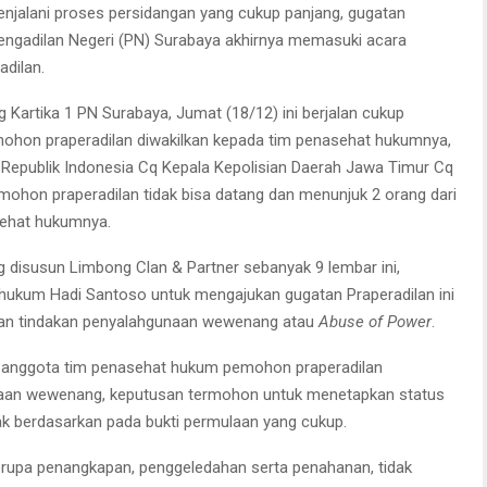
njalani proses persidangan yang cukup panjang, gugatan
Pengadilan Negeri (PN) Surabaya akhirnya memasuki acara
dilan.
g Kartika 1 PN Surabaya, Jumat (18/12) ini berjalan cukup
mohon praperadilan diwakilkan kepada tim penasehat hukumnya,
 Republik Indonesia Cq Kepala Kepolisian Daerah Jawa Timur Cq
mohon praperadilan tidak bisa datang dan menunjuk 2 orang dari
sehat hukumnya.
disusun Limbong Clan & Partner sebanyak 9 lembar ini,
 hukum Hadi Santoso untuk mengajukan gugatan Praperadilan ini
ukan tindakan penyalahgunaan wewenang atau
Abuse of Power
.
atu anggota tim penasehat hukum pemohon praperadilan
gunaan wewenang, keputusan termohon untuk menetapkan status
ak berdasarkan pada bukti permulaan yang cukup.
upa penangkapan, penggeledahan serta penahanan, tidak