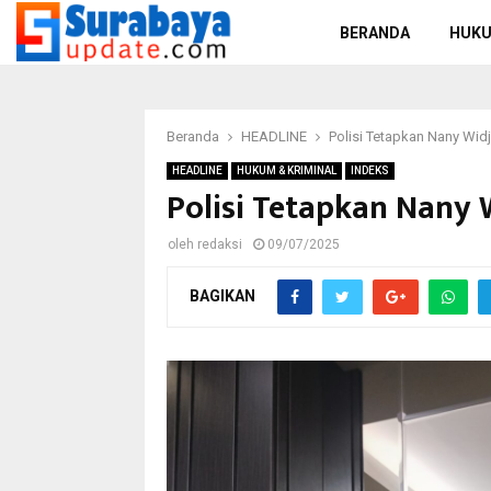
BERANDA
HUKU
Beranda
HEADLINE
Polisi Tetapkan Nany Wid
HEADLINE
HUKUM & KRIMINAL
INDEKS
Polisi Tetapkan Nany 
oleh
redaksi
09/07/2025
BAGIKAN