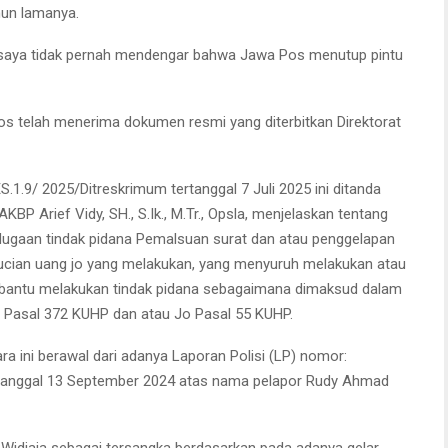
hun lamanya.
, saya tidak pernah mendengar bahwa Jawa Pos menutup pintu
os telah menerima dokumen resmi yang diterbitkan Direktorat
1.9/ 2025/Ditreskrimum tertanggal 7 Juli 2025 ini ditanda
KBP Arief Vidy, SH., S.Ik., M.Tr., Opsla, menjelaskan tentang
 dugaan tindak pidana Pemalsuan surat dan atau penggelapan
ucian uang jo yang melakukan, yang menyuruh melakukan atau
mbantu melakukan tindak pidana sebagaimana dimaksud dalam
 Pasal 372 KUHP dan atau Jo Pasal 55 KUHP.
ra ini berawal dari adanya Laporan Polisi (LP) nomor:
tanggal 13 September 2024 atas nama pelapor Rudy Ahmad