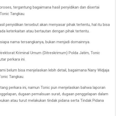
proses, tergantung bagaimana hasil penyidikan dan disertai
Tonic Tangkau.
sil penyidikan tersebut akan menyasar pihak tertentu, hal itu bisa
ada keterkaitan atau bertautan dengan pihak tertentu.
 siapa nama tersangkanya, bukan menjadi domainnya.
Direktorat Kriminal Umum (Ditreskrimum) Polda Jatim, Tonic
ar perkara ini.
ami belum bisa menjelaskan lebih detail, bagaimana Nany Widjaja
Tonic Tangkau.
entang perkara ini, namun Tonic pun menjelaskan bahwa laporan
penggelapan, dugaan pemalsuan surat, dugaan penggelapan dalam
akukan atau turut melakukan tindak pidana serta Tindak Pidana