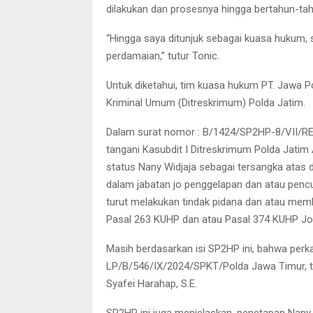
dilakukan dan prosesnya hingga bertahun-ta
“Hingga saya ditunjuk sebagai kuasa hukum
perdamaian,” tutur Tonic.
Untuk diketahui, tim kuasa hukum PT. Jawa P
Kriminal Umum (Ditreskrimum) Polda Jatim.
Dalam surat nomor : B/1424/SP2HP-8/VII/RES.
tangani Kasubdit I Ditreskrimum Polda Jatim A
status Nany Widjaja sebagai tersangka atas
dalam jabatan jo penggelapan dan atau penc
turut melakukan tindak pidana dan atau me
Pasal 263 KUHP dan atau Pasal 374 KUHP Jo
Masih berdasarkan isi SP2HP ini, bahwa perka
LP/B/546/IX/2024/SPKT/Polda Jawa Timur, 
Syafei Harahap, S.E.