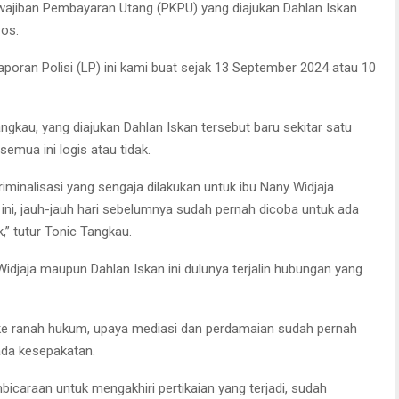
jiban Pembayaran Utang (PKPU) yang diajukan Dahlan Iskan
os.
Laporan Polisi (LP) ini kami buat sejak 13 September 2024 atau 10
kau, yang diajukan Dahlan Iskan tersebut baru sekitar satu
semua ini logis atau tidak.
riminalisasi yang sengaja dilakukan untuk ibu Nany Widjaja.
ini, jauh-jauh hari sebelumnya sudah pernah dicoba untuk ada
,” tutur Tonic Tangkau.
Widjaja maupun Dahlan Iskan ini dulunya terjalin hubungan yang
 ke ranah hukum, upaya mediasi dan perdamaian sudah pernah
ada kesepakatan.
araan untuk mengakhiri pertikaian yang terjadi, sudah