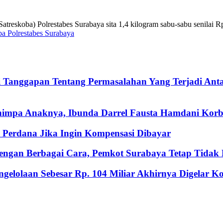
skoba) Polrestabes Surabaya sita 1,4 kilogram sabu-sabu senilai Rp. 2
oba Polrestabes Surabaya
i Tanggapan Tentang Permasalahan Yang Terjadi An
nimpa Anaknya, Ibunda Darrel Fausta Hamdani Korb
Perdana Jika Ingin Kompensasi Dibayar
ngan Berbagai Cara, Pemkot Surabaya Tetap Tidak M
gelolaan Sebesar Rp. 104 Miliar Akhirnya Digelar 