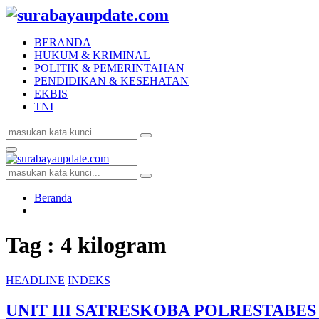
BERANDA
HUKUM & KRIMINAL
POLITIK & PEMERINTAHAN
PENDIDIKAN & KESEHATAN
EKBIS
TNI
Search
Search
for:
Facebook
Twitter
Youtube
Primary
Menu
Search
Search
for:
Beranda
Tag : 4 kilogram
HEADLINE
INDEKS
UNIT III SATRESKOBA POLRESTABES 