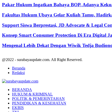
Pakar Hukum Ingatkan Bahaya BOP, Adanya Kekuasa
Fakultas Hukum Ubaya Gelar Kuliah Tamu, Hadirk
Support Siswa Berprestasi, JD Advocate & Legal Co
Konsep Smart Consumer Protection Di Era Digital 
Mengenal Lebih Dekat Dengan Wiwik Tedja Budiono
@2022 - surabayaupdate.com. All Right Reserved.
Beranda
Redaksi
Facebook
Twitter
Youtube
BERANDA
HUKUM & KRIMINAL
POLITIK & PEMERINTAHAN
PENDIDIKAN & KESEHATAN
EKBIS