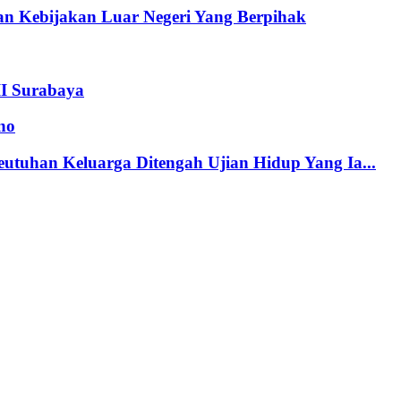
n Kebijakan Luar Negeri Yang Berpihak
II Surabaya
no
tuhan Keluarga Ditengah Ujian Hidup Yang Ia...