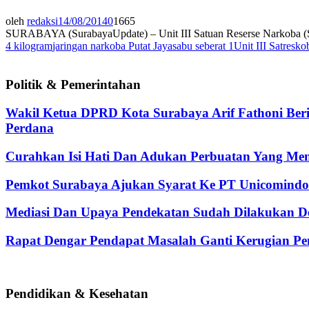
oleh
redaksi
14/08/2014
0
1665
SURABAYA (SurabayaUpdate) – Unit III Satuan Reserse Narkoba (Satre
4 kilogram
jaringan narkoba Putat Jaya
sabu seberat 1
Unit III Satresk
Politik & Pemerintahan
Wakil Ketua DPRD Kota Surabaya Arif Fathoni Ber
Perdana
Curahkan Isi Hati Dan Adukan Perbuatan Yang Me
Pemkot Surabaya Ajukan Syarat Ke PT Unicomindo 
Mediasi Dan Upaya Pendekatan Sudah Dilakukan De
Rapat Dengar Pendapat Masalah Ganti Kerugian Pen
Pendidikan & Kesehatan