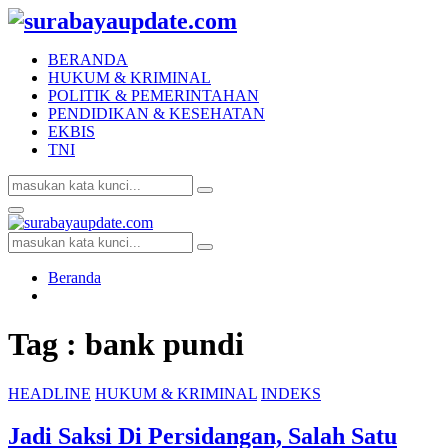
BERANDA
HUKUM & KRIMINAL
POLITIK & PEMERINTAHAN
PENDIDIKAN & KESEHATAN
EKBIS
TNI
Search
Search
for:
Facebook
Twitter
Youtube
Primary
Menu
Search
Search
for:
Beranda
Tag : bank pundi
HEADLINE
HUKUM & KRIMINAL
INDEKS
Jadi Saksi Di Persidangan, Salah Satu