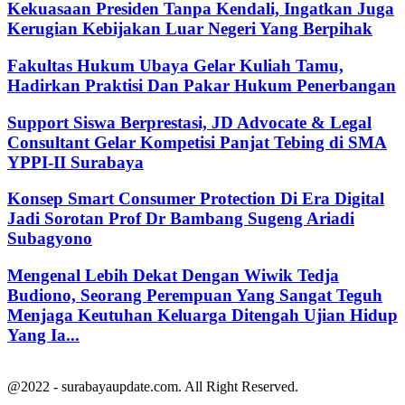
Kekuasaan Presiden Tanpa Kendali, Ingatkan Juga
Kerugian Kebijakan Luar Negeri Yang Berpihak
Fakultas Hukum Ubaya Gelar Kuliah Tamu,
Hadirkan Praktisi Dan Pakar Hukum Penerbangan
Support Siswa Berprestasi, JD Advocate & Legal
Consultant Gelar Kompetisi Panjat Tebing di SMA
YPPI-II Surabaya
Konsep Smart Consumer Protection Di Era Digital
Jadi Sorotan Prof Dr Bambang Sugeng Ariadi
Subagyono
Mengenal Lebih Dekat Dengan Wiwik Tedja
Budiono, Seorang Perempuan Yang Sangat Teguh
Menjaga Keutuhan Keluarga Ditengah Ujian Hidup
Yang Ia...
@2022 - surabayaupdate.com. All Right Reserved.