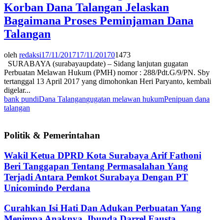
Korban Dana Talangan Jelaskan
Bagaimana Proses Peminjaman Dana
Talangan
oleh
redaksi
17/11/2017
17/11/2017
0
1473
SURABAYA (surabayaupdate) – Sidang lanjutan gugatan
Perbuatan Melawan Hukum (PMH) nomor : 288/Pdt.G/9/PN. Sby
tertanggal 13 April 2017 yang dimohonkan Heri Paryanto, kembali
digelar...
bank pundi
Dana Talangan
gugatan melawan hukum
Penipuan dana
talangan
Politik & Pemerintahan
Wakil Ketua DPRD Kota Surabaya Arif Fathoni
Beri Tanggapan Tentang Permasalahan Yang
Terjadi Antara Pemkot Surabaya Dengan PT
Unicomindo Perdana
Curahkan Isi Hati Dan Adukan Perbuatan Yang
Menimpa Anaknya, Ibunda Darrel Fausta