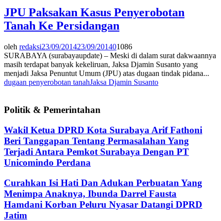
JPU Paksakan Kasus Penyerobotan
Tanah Ke Persidangan
oleh
redaksi
23/09/2014
23/09/2014
0
1086
SURABAYA (surabayaupdate) – Meski di dalam surat dakwaannya
masih terdapat banyak kekeliruan, Jaksa Djamin Susanto yang
menjadi Jaksa Penuntut Umum (JPU) atas dugaan tindak pidana...
dugaan penyerobotan tanah
Jaksa Djamin Susanto
Politik & Pemerintahan
Wakil Ketua DPRD Kota Surabaya Arif Fathoni
Beri Tanggapan Tentang Permasalahan Yang
Terjadi Antara Pemkot Surabaya Dengan PT
Unicomindo Perdana
Curahkan Isi Hati Dan Adukan Perbuatan Yang
Menimpa Anaknya, Ibunda Darrel Fausta
Hamdani Korban Peluru Nyasar Datangi DPRD
Jatim