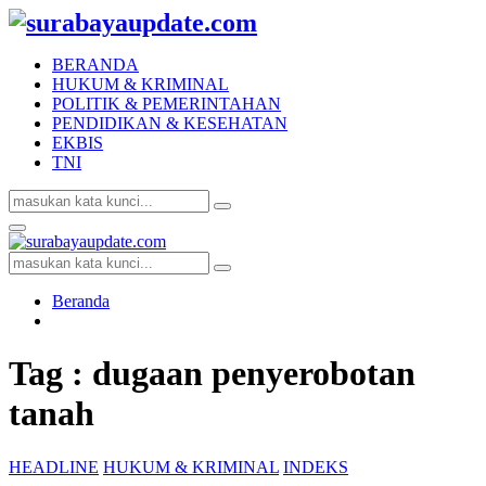
BERANDA
HUKUM & KRIMINAL
POLITIK & PEMERINTAHAN
PENDIDIKAN & KESEHATAN
EKBIS
TNI
Search
Search
for:
Facebook
Twitter
Youtube
Primary
Menu
Search
Search
for:
Beranda
Tag : dugaan penyerobotan
tanah
HEADLINE
HUKUM & KRIMINAL
INDEKS