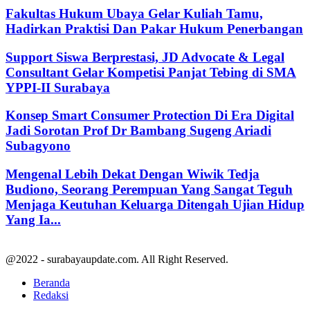
Fakultas Hukum Ubaya Gelar Kuliah Tamu,
Hadirkan Praktisi Dan Pakar Hukum Penerbangan
Support Siswa Berprestasi, JD Advocate & Legal
Consultant Gelar Kompetisi Panjat Tebing di SMA
YPPI-II Surabaya
Konsep Smart Consumer Protection Di Era Digital
Jadi Sorotan Prof Dr Bambang Sugeng Ariadi
Subagyono
Mengenal Lebih Dekat Dengan Wiwik Tedja
Budiono, Seorang Perempuan Yang Sangat Teguh
Menjaga Keutuhan Keluarga Ditengah Ujian Hidup
Yang Ia...
@2022 - surabayaupdate.com. All Right Reserved.
Beranda
Redaksi