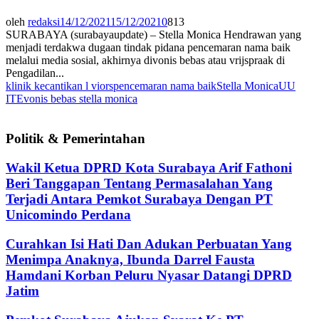
oleh
redaksi
14/12/2021
15/12/2021
0
813
SURABAYA (surabayaupdate) – Stella Monica Hendrawan yang
menjadi terdakwa dugaan tindak pidana pencemaran nama baik
melalui media sosial, akhirnya divonis bebas atau vrijspraak di
Pengadilan...
klinik kecantikan l viors
pencemaran nama baik
Stella Monica
UU
ITE
vonis bebas stella monica
Politik & Pemerintahan
Wakil Ketua DPRD Kota Surabaya Arif Fathoni
Beri Tanggapan Tentang Permasalahan Yang
Terjadi Antara Pemkot Surabaya Dengan PT
Unicomindo Perdana
Curahkan Isi Hati Dan Adukan Perbuatan Yang
Menimpa Anaknya, Ibunda Darrel Fausta
Hamdani Korban Peluru Nyasar Datangi DPRD
Jatim