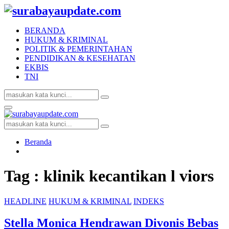
BERANDA
HUKUM & KRIMINAL
POLITIK & PEMERINTAHAN
PENDIDIKAN & KESEHATAN
EKBIS
TNI
Search
Search
for:
Facebook
Twitter
Youtube
Primary
Menu
Search
Search
for:
Beranda
Tag : klinik kecantikan l viors
HEADLINE
HUKUM & KRIMINAL
INDEKS
Stella Monica Hendrawan Divonis Bebas