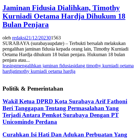
Jaminan Fidusia Dialihkan, Timothy
Kurniadi Oetama Hardja Dihukum 18
Bulan Penjara
oleh
redaksi
21/12/2023
0
1563
SURABAYA (surabayaupdate) – Terbukti bersalah melakukan
pengalihan jaminan fidusia kepada orang lain, Timothy Kurniadi
Oetama Hardja dihukum 18 bulan penjara. Hukuman 18 bulan
penjara atau...
leasing
mengalihkan jaminan fidusia
sidang timothy kurniadi oetama
hardja
timothy kurniadi oetama hardja
Politik & Pemerintahan
Wakil Ketua DPRD Kota Surabaya Arif Fathoni
Beri Tanggapan Tentang Permasalahan Yang
Terjadi Antara Pemkot Surabaya Dengan PT
Unicomindo Perdana
Curahkan Isi Hati Dan Adukan Perbuatan Yang