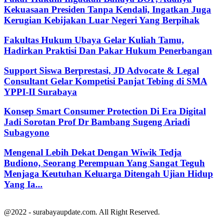
Kekuasaan Presiden Tanpa Kendali, Ingatkan Juga
Kerugian Kebijakan Luar Negeri Yang Berpihak
Fakultas Hukum Ubaya Gelar Kuliah Tamu,
Hadirkan Praktisi Dan Pakar Hukum Penerbangan
Support Siswa Berprestasi, JD Advocate & Legal
Consultant Gelar Kompetisi Panjat Tebing di SMA
YPPI-II Surabaya
Konsep Smart Consumer Protection Di Era Digital
Jadi Sorotan Prof Dr Bambang Sugeng Ariadi
Subagyono
Mengenal Lebih Dekat Dengan Wiwik Tedja
Budiono, Seorang Perempuan Yang Sangat Teguh
Menjaga Keutuhan Keluarga Ditengah Ujian Hidup
Yang Ia...
@2022 - surabayaupdate.com. All Right Reserved.