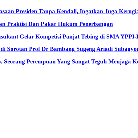
an Presiden Tanpa Kendali, Ingatkan Juga Kerugia
an Praktisi Dan Pakar Hukum Penerbangan
nsultant Gelar Kompetisi Panjat Tebing di SMA YPPI-
Jadi Sorotan Prof Dr Bambang Sugeng Ariadi Subagyo
, Seorang Perempuan Yang Sangat Teguh Menjaga Keu