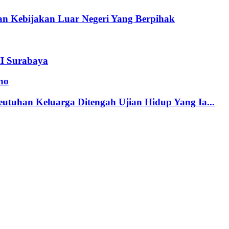
n Kebijakan Luar Negeri Yang Berpihak
II Surabaya
no
tuhan Keluarga Ditengah Ujian Hidup Yang Ia...