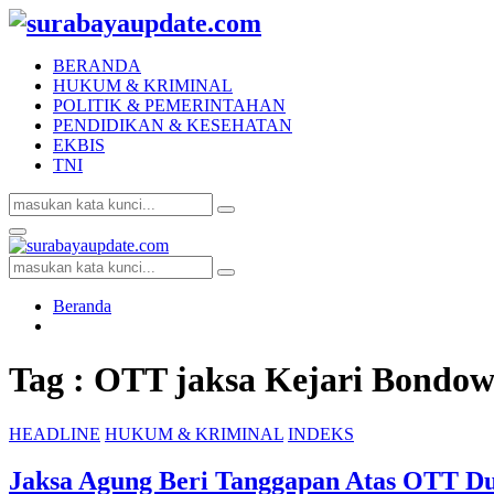
BERANDA
HUKUM & KRIMINAL
POLITIK & PEMERINTAHAN
PENDIDIKAN & KESEHATAN
EKBIS
TNI
Search
Search
for:
Facebook
Twitter
Youtube
Primary
Menu
Search
Search
for:
Beranda
Tag : OTT jaksa Kejari Bondow
HEADLINE
HUKUM & KRIMINAL
INDEKS
Jaksa Agung Beri Tanggapan Atas OTT D