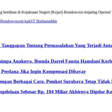
berdinas di Kejaksaan Negeri (Kejari) Bondowoso terjaring Operas
i Bondowoso
ott kpk
ST Burhanuddin
i Tanggapan Tentang Permasalahan Yang Terjadi An
nimpa Anaknya, Ibunda Darrel Fausta Hamdani Korb
Perdana Jika Ingin Kompensasi Dibayar
ngan Berbagai Cara, Pemkot Surabaya Tetap Tidak M
gelolaan Sebesar Rp. 104 Miliar Akhirnya Digelar 