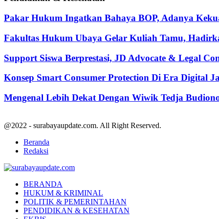
Pakar Hukum Ingatkan Bahaya BOP, Adanya Kekuasa
Fakultas Hukum Ubaya Gelar Kuliah Tamu, Hadirk
Support Siswa Berprestasi, JD Advocate & Legal Co
Konsep Smart Consumer Protection Di Era Digital 
Mengenal Lebih Dekat Dengan Wiwik Tedja Budiono
@2022 - surabayaupdate.com. All Right Reserved.
Beranda
Redaksi
Facebook
Twitter
Youtube
BERANDA
HUKUM & KRIMINAL
POLITIK & PEMERINTAHAN
PENDIDIKAN & KESEHATAN