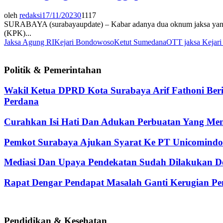
oleh
redaksi
17/11/2023
0
1117
SURABAYA (surabayaupdate) – Kabar adanya dua oknum jaksa yang 
(KPK)...
Jaksa Agung RI
Kejari Bondowoso
Ketut Sumedana
OTT jaksa Kejar
Politik & Pemerintahan
Wakil Ketua DPRD Kota Surabaya Arif Fathoni Ber
Perdana
Curahkan Isi Hati Dan Adukan Perbuatan Yang Me
Pemkot Surabaya Ajukan Syarat Ke PT Unicomindo 
Mediasi Dan Upaya Pendekatan Sudah Dilakukan De
Rapat Dengar Pendapat Masalah Ganti Kerugian Pen
Pendidikan & Kesehatan