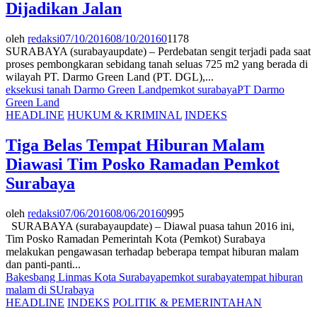
Dijadikan Jalan
oleh
redaksi
07/10/2016
08/10/2016
0
1178
SURABAYA (surabayaupdate) – Perdebatan sengit terjadi pada saat
proses pembongkaran sebidang tanah seluas 725 m2 yang berada di
wilayah PT. Darmo Green Land (PT. DGL),...
eksekusi tanah Darmo Green Land
pemkot surabaya
PT Darmo
Green Land
HEADLINE
HUKUM & KRIMINAL
INDEKS
Tiga Belas Tempat Hiburan Malam
Diawasi Tim Posko Ramadan Pemkot
Surabaya
oleh
redaksi
07/06/2016
08/06/2016
0
995
SURABAYA (surabayaupdate) – Diawal puasa tahun 2016 ini,
Tim Posko Ramadan Pemerintah Kota (Pemkot) Surabaya
melakukan pengawasan terhadap beberapa tempat hiburan malam
dan panti-panti...
Bakesbang Linmas Kota Surabaya
pemkot surabaya
tempat hiburan
malam di SUrabaya
HEADLINE
INDEKS
POLITIK & PEMERINTAHAN