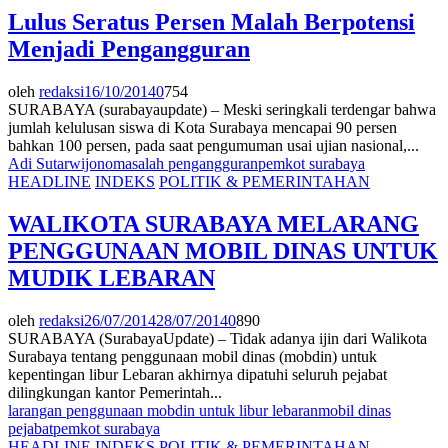
Lulus Seratus Persen Malah Berpotensi
Menjadi Pengangguran
oleh
redaksi
16/10/2014
0
754
SURABAYA (surabayaupdate) – Meski seringkali terdengar bahwa
jumlah kelulusan siswa di Kota Surabaya mencapai 90 persen
bahkan 100 persen, pada saat pengumuman usai ujian nasional,...
Adi Sutarwijono
masalah pengangguran
pemkot surabaya
HEADLINE
INDEKS
POLITIK & PEMERINTAHAN
WALIKOTA SURABAYA MELARANG
PENGGUNAAN MOBIL DINAS UNTUK
MUDIK LEBARAN
oleh
redaksi
26/07/2014
28/07/2014
0
890
SURABAYA (SurabayaUpdate) – Tidak adanya ijin dari Walikota
Surabaya tentang penggunaan mobil dinas (mobdin) untuk
kepentingan libur Lebaran akhirnya dipatuhi seluruh pejabat
dilingkungan kantor Pemerintah...
larangan penggunaan mobdin untuk libur lebaran
mobil dinas
pejabat
pemkot surabaya
HEADLINE
INDEKS
POLITIK & PEMERINTAHAN