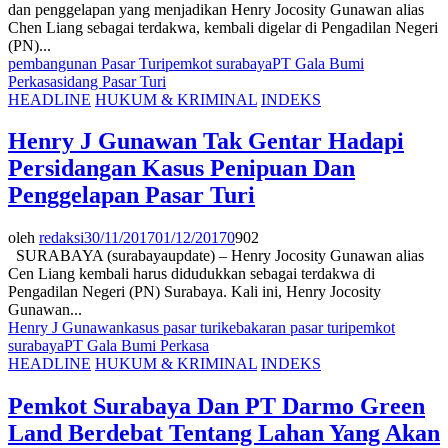
dan penggelapan yang menjadikan Henry Jocosity Gunawan alias
Chen Liang sebagai terdakwa, kembali digelar di Pengadilan Negeri
(PN)...
pembangunan Pasar Turi
pemkot surabaya
PT Gala Bumi
Perkasa
sidang Pasar Turi
HEADLINE
HUKUM & KRIMINAL
INDEKS
Henry J Gunawan Tak Gentar Hadapi
Persidangan Kasus Penipuan Dan
Penggelapan Pasar Turi
oleh
redaksi
30/11/2017
01/12/2017
0
902
SURABAYA (surabayaupdate) – Henry Jocosity Gunawan alias
Cen Liang kembali harus didudukkan sebagai terdakwa di
Pengadilan Negeri (PN) Surabaya. Kali ini, Henry Jocosity
Gunawan...
Henry J Gunawan
kasus pasar turi
kebakaran pasar turi
pemkot
surabaya
PT Gala Bumi Perkasa
HEADLINE
HUKUM & KRIMINAL
INDEKS
Pemkot Surabaya Dan PT Darmo Green
Land Berdebat Tentang Lahan Yang Akan