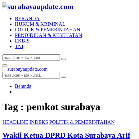
BERANDA
HUKUM & KRIMINAL
POLITIK & PEMERINTAHAN
PENDIDIKAN & KESEHATAN
EKBIS
TNI
Search
Search
for:
Facebook
Twitter
Youtube
Primary
Menu
Search
Search
for:
Beranda
Tag : pemkot surabaya
HEADLINE
INDEKS
POLITIK & PEMERINTAHAN
Wakil Ketua DPRD Kota Surabaya Arif