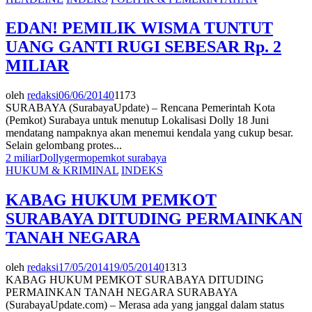
EDAN! PEMILIK WISMA TUNTUT
UANG GANTI RUGI SEBESAR Rp. 2
MILIAR
oleh
redaksi
06/06/2014
0
1173
SURABAYA (SurabayaUpdate) – Rencana Pemerintah Kota
(Pemkot) Surabaya untuk menutup Lokalisasi Dolly 18 Juni
mendatang nampaknya akan menemui kendala yang cukup besar.
Selain gelombang protes...
2 miliar
Dolly
germo
pemkot surabaya
HUKUM & KRIMINAL
INDEKS
KABAG HUKUM PEMKOT
SURABAYA DITUDING PERMAINKAN
TANAH NEGARA
oleh
redaksi
17/05/2014
19/05/2014
0
1313
KABAG HUKUM PEMKOT SURABAYA DITUDING
PERMAINKAN TANAH NEGARA SURABAYA
(SurabayaUpdate.com) – Merasa ada yang janggal dalam status