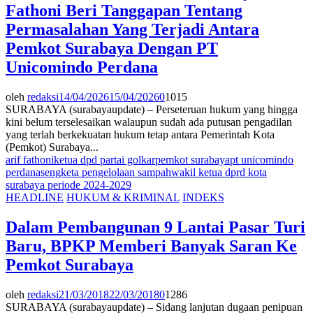
Fathoni Beri Tanggapan Tentang
Permasalahan Yang Terjadi Antara
Pemkot Surabaya Dengan PT
Unicomindo Perdana
oleh
redaksi
14/04/2026
15/04/2026
0
1015
SURABAYA (surabayaupdate) – Perseteruan hukum yang hingga
kini belum terselesaikan walaupun sudah ada putusan pengadilan
yang terlah berkekuatan hukum tetap antara Pemerintah Kota
(Pemkot) Surabaya...
arif fathoni
ketua dpd partai golkar
pemkot surabaya
pt unicomindo
perdana
sengketa pengelolaan sampah
wakil ketua dprd kota
surabaya periode 2024-2029
HEADLINE
HUKUM & KRIMINAL
INDEKS
Dalam Pembangunan 9 Lantai Pasar Turi
Baru, BPKP Memberi Banyak Saran Ke
Pemkot Surabaya
oleh
redaksi
21/03/2018
22/03/2018
0
1286
SURABAYA (surabayaupdate) – Sidang lanjutan dugaan penipuan