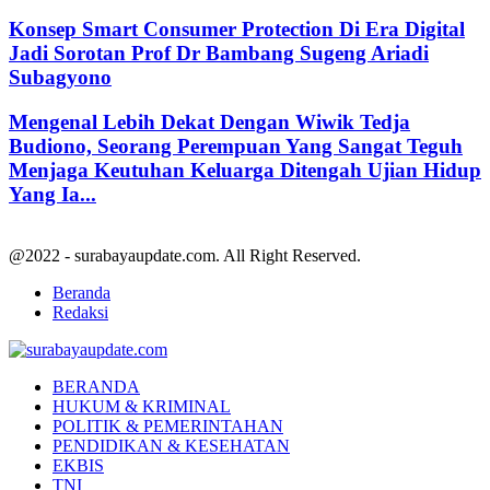
Konsep Smart Consumer Protection Di Era Digital
Jadi Sorotan Prof Dr Bambang Sugeng Ariadi
Subagyono
Mengenal Lebih Dekat Dengan Wiwik Tedja
Budiono, Seorang Perempuan Yang Sangat Teguh
Menjaga Keutuhan Keluarga Ditengah Ujian Hidup
Yang Ia...
@2022 - surabayaupdate.com. All Right Reserved.
Beranda
Redaksi
Facebook
Twitter
Youtube
BERANDA
HUKUM & KRIMINAL
POLITIK & PEMERINTAHAN
PENDIDIKAN & KESEHATAN
EKBIS
TNI