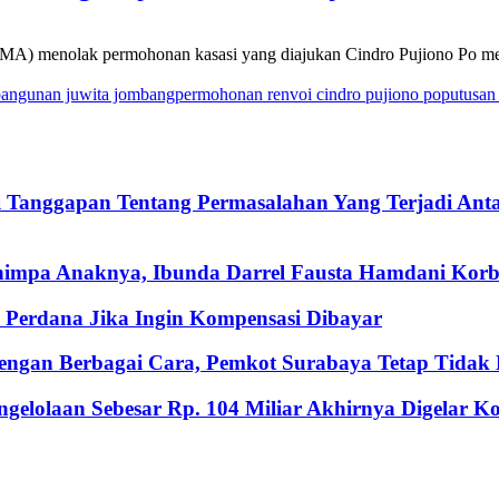
 menolak permohonan kasasi yang diajukan Cindro Pujiono Po mela
bangunan juwita jombang
permohonan renvoi cindro pujiono po
putusan 
i Tanggapan Tentang Permasalahan Yang Terjadi An
nimpa Anaknya, Ibunda Darrel Fausta Hamdani Korb
Perdana Jika Ingin Kompensasi Dibayar
ngan Berbagai Cara, Pemkot Surabaya Tetap Tidak M
gelolaan Sebesar Rp. 104 Miliar Akhirnya Digelar 