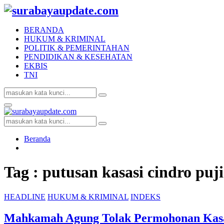
BERANDA
HUKUM & KRIMINAL
POLITIK & PEMERINTAHAN
PENDIDIKAN & KESEHATAN
EKBIS
TNI
Search
Search
for:
Facebook
Twitter
Youtube
Primary
Menu
Search
Search
for:
Beranda
Tag : putusan kasasi cindro puj
HEADLINE
HUKUM & KRIMINAL
INDEKS
Mahkamah Agung Tolak Permohonan Kasas