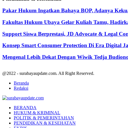
Pakar Hukum Ingatkan Bahaya BOP, Adanya Kekuasa
Fakultas Hukum Ubaya Gelar Kuliah Tamu, Hadirk
Support Siswa Berprestasi, JD Advocate & Legal Co
Konsep Smart Consumer Protection Di Era Digital 
Mengenal Lebih Dekat Dengan Wiwik Tedja Budiono
@2022 - surabayaupdate.com. All Right Reserved.
Beranda
Redaksi
Facebook
Twitter
Youtube
BERANDA
HUKUM & KRIMINAL
POLITIK & PEMERINTAHAN
PENDIDIKAN & KESEHATAN