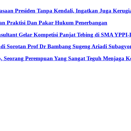
an Presiden Tanpa Kendali, Ingatkan Juga Kerugia
an Praktisi Dan Pakar Hukum Penerbangan
nsultant Gelar Kompetisi Panjat Tebing di SMA YPPI-
Jadi Sorotan Prof Dr Bambang Sugeng Ariadi Subagyo
, Seorang Perempuan Yang Sangat Teguh Menjaga Keu