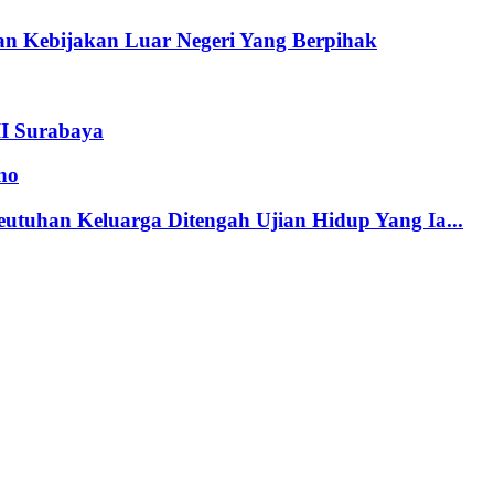
n Kebijakan Luar Negeri Yang Berpihak
II Surabaya
no
tuhan Keluarga Ditengah Ujian Hidup Yang Ia...