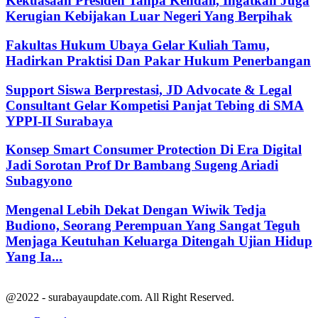
Kekuasaan Presiden Tanpa Kendali, Ingatkan Juga
Kerugian Kebijakan Luar Negeri Yang Berpihak
Fakultas Hukum Ubaya Gelar Kuliah Tamu,
Hadirkan Praktisi Dan Pakar Hukum Penerbangan
Support Siswa Berprestasi, JD Advocate & Legal
Consultant Gelar Kompetisi Panjat Tebing di SMA
YPPI-II Surabaya
Konsep Smart Consumer Protection Di Era Digital
Jadi Sorotan Prof Dr Bambang Sugeng Ariadi
Subagyono
Mengenal Lebih Dekat Dengan Wiwik Tedja
Budiono, Seorang Perempuan Yang Sangat Teguh
Menjaga Keutuhan Keluarga Ditengah Ujian Hidup
Yang Ia...
@2022 - surabayaupdate.com. All Right Reserved.