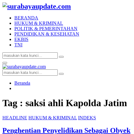
BERANDA
HUKUM & KRIMINAL
POLITIK & PEMERINTAHAN
PENDIDIKAN & KESEHATAN
EKBIS
TNI
Search
Search
for:
Facebook
Twitter
Youtube
Primary
Menu
Search
Search
for:
Beranda
Tag : saksi ahli Kapolda Jatim
HEADLINE
HUKUM & KRIMINAL
INDEKS
Penghentian Penyelidikan Sebagai Obyek