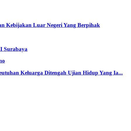
n Kebijakan Luar Negeri Yang Berpihak
II Surabaya
no
tuhan Keluarga Ditengah Ujian Hidup Yang Ia...