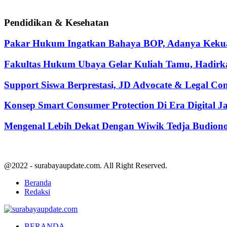
Pendidikan & Kesehatan
Pakar Hukum Ingatkan Bahaya BOP, Adanya Kekuasa
Fakultas Hukum Ubaya Gelar Kuliah Tamu, Hadirk
Support Siswa Berprestasi, JD Advocate & Legal Co
Konsep Smart Consumer Protection Di Era Digital 
Mengenal Lebih Dekat Dengan Wiwik Tedja Budiono
@2022 - surabayaupdate.com. All Right Reserved.
Beranda
Redaksi
Facebook
Twitter
Youtube
BERANDA