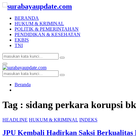
BERANDA
HUKUM & KRIMINAL
POLITIK & PEMERINTAHAN
PENDIDIKAN & KESEHATAN
EKBIS
TNI
Search
Search
for:
Facebook
Twitter
Youtube
Primary
Menu
Search
Search
for:
Beranda
Tag : sidang perkara korupsi b
HEADLINE
HUKUM & KRIMINAL
INDEKS
JPU Kembali Hadirkan Saksi Berkualita