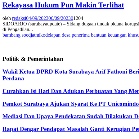
Rekayasa Hukum Pun Makin Terlihat
oleh
redaksi
04/09/2023
06/09/2023
0
1204
SIDOARJO (surabayaupdate) – Sidang dugaan tindak pidana korups
di Pengadilan...
bambang soedjatmiko
delapan desa penerima bantuan keuangan khusu
Politik & Pemerintahan
Wakil Ketua DPRD Kota Surabaya Arif Fathoni Ber
Perdana
Curahkan Isi Hati Dan Adukan Perbuatan Yang Me
Pemkot Surabaya Ajukan Syarat Ke PT Unicomindo 
Mediasi Dan Upaya Pendekatan Sudah Dilakukan De
Rapat Dengar Pendapat Masalah Ganti Kerugian Pen