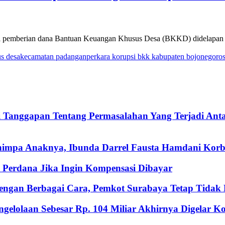
i pemberian dana Bantuan Keuangan Khusus Desa (BKKD) didelapan 
s desa
kecamatan padangan
perkara korupsi bkk kabupaten bojonegoro
i Tanggapan Tentang Permasalahan Yang Terjadi An
nimpa Anaknya, Ibunda Darrel Fausta Hamdani Korb
Perdana Jika Ingin Kompensasi Dibayar
ngan Berbagai Cara, Pemkot Surabaya Tetap Tidak M
gelolaan Sebesar Rp. 104 Miliar Akhirnya Digelar 