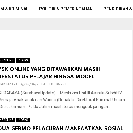
M & KRIMINAL
POLITIK & PEMERINTAHAN
PENDIDIKAN &
HEADLINE
INDEKS
PSK ONLINE YANG DITAWARKAN MASIH
BERSTATUS PELAJAR HINGGA MODEL
oleh
redaksi
26/06/2014
0
971
SURABAYA (SurabayaUpdate) – Meski kini Unit III Asusila Subdit IV
Remaja Anak-anak dan Wanita (Renakta) Direktorat Kriminal Umum
(Ditreskrimum) Polda Jatim masih terus menguak jaringan...
HEADLINE
INDEKS
DUA GERMO PELACURAN MANFAATKAN SOSIAL