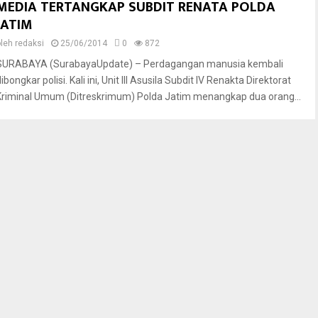
MEDIA TERTANGKAP SUBDIT RENATA POLDA
JATIM
oleh
redaksi
25/06/2014
0
872
SURABAYA (SurabayaUpdate) – Perdagangan manusia kembali
ibongkar polisi. Kali ini, Unit III Asusila Subdit IV Renakta Direktorat
Kriminal Umum (Ditreskrimum) Polda Jatim menangkap dua orang...