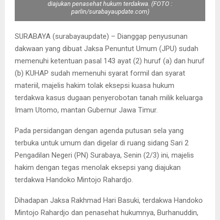
diajukan penasehat hukum terdakwa. (FOTO :
parlin/surabayaupdate.com)
SURABAYA (surabayaupdate) – Dianggap penyusunan
dakwaan yang dibuat Jaksa Penuntut Umum (JPU) sudah
memenuhi ketentuan pasal 143 ayat (2) huruf (a) dan huruf
(b) KUHAP sudah memenuhi syarat formil dan syarat
materiil, majelis hakim tolak eksepsi kuasa hukum
terdakwa kasus dugaan penyerobotan tanah milik keluarga
Imam Utomo, mantan Gubernur Jawa Timur.
Pada persidangan dengan agenda putusan sela yang
terbuka untuk umum dan digelar di ruang sidang Sari 2
Pengadilan Negeri (PN) Surabaya, Senin (2/3) ini, majelis
hakim dengan tegas menolak eksepsi yang diajukan
terdakwa Handoko Mintojo Rahardjo.
Dihadapan Jaksa Rakhmad Hari Basuki, terdakwa Handoko
Mintojo Rahardjo dan penasehat hukumnya, Burhanuddin,