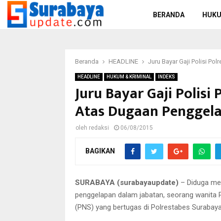
BERANDA
HUKU
Beranda
HEADLINE
Juru Bayar Gaji Polisi P
HEADLINE
HUKUM & KRIMINAL
INDEKS
Juru Bayar Gaji Polis
Atas Dugaan Penggela
oleh
redaksi
06/08/2015
BAGIKAN
SURABAYA (surabayaupdate)
– Diduga mel
penggelapan dalam jabatan, seorang wanita P
(PNS) yang bertugas di Polrestabes Surabaya