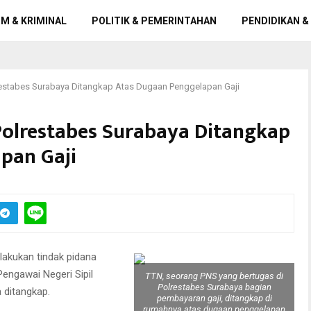
M & KRIMINAL
POLITIK & PEMERINTAHAN
PENDIDIKAN &
olrestabes Surabaya Ditangkap Atas Dugaan Penggelapan Gaji
i Polrestabes Surabaya Ditangkap
pan Gaji
akukan tindak pidana
engawai Negeri Sipil
TTN, seorang PNS yang bertugas di
Polrestabes Surabaya bagian
 ditangkap.
pembayaran gaji, ditangkap di
rumahnya atas dugaan penggelapan