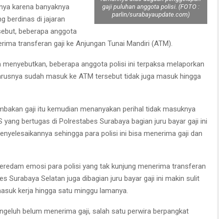
hnya karena banyaknya
gaji puluhan anggota polisi. (FOTO :
parlin/surabayaupdate.com)
g berdinas di jajaran
sebut, beberapa anggota
erima transferan gaji ke Anjungan Tunai Mandiri (ATM).
 menyebutkan, beberapa anggota polisi ini terpaksa melaporkan
eharusnya sudah masuk ke ATM tersebut tidak juga masuk hingga
bakan gaji itu kemudian menanyakan perihal tidak masuknya
yang bertugas di Polrestabes Surabaya bagian juru bayar gaji ini
 menyelesaikannya sehingga para polisi ini bisa menerima gaji dan
meredam emosi para polisi yang tak kunjung menerima transferan
s Surabaya Selatan juga dibagian juru bayar gaji ini makin sulit
masuk kerja hingga satu minggu lamanya.
ngeluh belum menerima gaji, salah satu perwira berpangkat