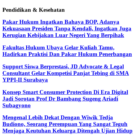
Pendidikan & Kesehatan
Pakar Hukum Ingatkan Bahaya BOP, Adanya
Kekuasaan Presiden Tanpa Kendali, Ingatkan Juga
Kerugian Kebijakan Luar Negeri Yang Berpihak
Fakultas Hukum Ubaya Gelar Kuliah Tamu,
Hadirkan Praktisi Dan Pakar Hukum Penerbangan
Support Siswa Berprestasi, JD Advocate & Legal
Consultant Gelar Kompetisi Panjat Tebing di SMA
YPPI-II Surabaya
Konsep Smart Consumer Protection Di Era Digital
Jadi Sorotan Prof Dr Bambang Sugeng Ariadi
Subagyono
Mengenal Lebih Dekat Dengan Wiwik Tedja
Budiono, Seorang Perempuan Yang Sangat Teguh
Menjaga Keutuhan Keluarga Ditengah Ujian Hidup