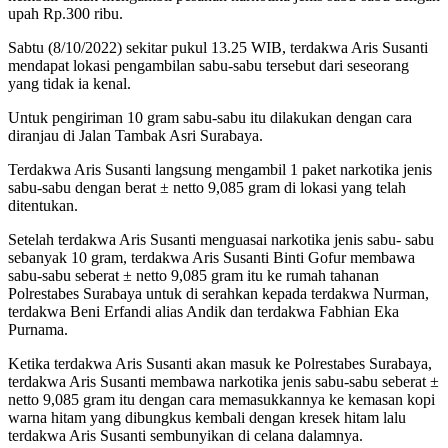
upah Rp.300 ribu.
Sabtu (8/10/2022) sekitar pukul 13.25 WIB, terdakwa Aris Susanti
mendapat lokasi pengambilan sabu-sabu tersebut dari seseorang
yang tidak ia kenal.
Untuk pengiriman 10 gram sabu-sabu itu dilakukan dengan cara
diranjau di Jalan Tambak Asri Surabaya.
Terdakwa Aris Susanti langsung mengambil 1 paket narkotika jenis
sabu-sabu dengan berat ± netto 9,085 gram di lokasi yang telah
ditentukan.
Setelah terdakwa Aris Susanti menguasai narkotika jenis sabu- sabu
sebanyak 10 gram, terdakwa Aris Susanti Binti Gofur membawa
sabu-sabu seberat ± netto 9,085 gram itu ke rumah tahanan
Polrestabes Surabaya untuk di serahkan kepada terdakwa Nurman,
terdakwa Beni Erfandi alias Andik dan terdakwa Fabhian Eka
Purnama.
Ketika terdakwa Aris Susanti akan masuk ke Polrestabes Surabaya,
terdakwa Aris Susanti membawa narkotika jenis sabu-sabu seberat ±
netto 9,085 gram itu dengan cara memasukkannya ke kemasan kopi
warna hitam yang dibungkus kembali dengan kresek hitam lalu
terdakwa Aris Susanti sembunyikan di celana dalamnya.