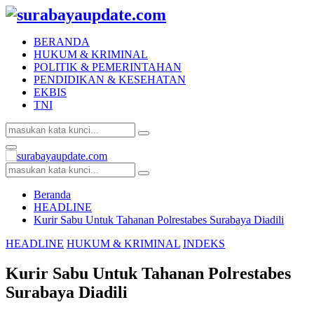
BERANDA
HUKUM & KRIMINAL
POLITIK & PEMERINTAHAN
PENDIDIKAN & KESEHATAN
EKBIS
TNI
Search
Search
for:
Facebook
Twitter
Youtube
Primary
Menu
Search
Search
for:
Beranda
HEADLINE
Kurir Sabu Untuk Tahanan Polrestabes Surabaya Diadili
HEADLINE
HUKUM & KRIMINAL
INDEKS
Kurir Sabu Untuk Tahanan Polrestabes
Surabaya Diadili