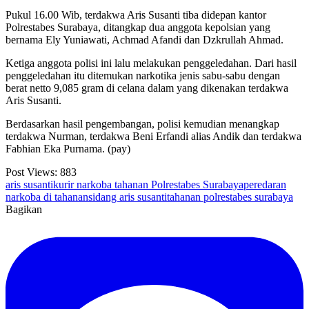
Pukul 16.00 Wib, terdakwa Aris Susanti tiba didepan kantor
Polrestabes Surabaya, ditangkap dua anggota kepolsian yang
bernama Ely Yuniawati, Achmad Afandi dan Dzkrullah Ahmad.
Ketiga anggota polisi ini lalu melakukan penggeledahan. Dari hasil
penggeledahan itu ditemukan narkotika jenis sabu-sabu dengan
berat netto 9,085 gram di celana dalam yang dikenakan terdakwa
Aris Susanti.
Berdasarkan hasil pengembangan, polisi kemudian menangkap
terdakwa Nurman, terdakwa Beni Erfandi alias Andik dan terdakwa
Fabhian Eka Purnama. (pay)
Post Views:
883
aris susanti
kurir narkoba tahanan Polrestabes Surabaya
peredaran
narkoba di tahanan
sidang aris susanti
tahanan polrestabes surabaya
Bagikan