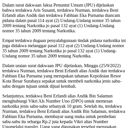
Dalam surat dakwaan Jaksa Penuntut Umum (JPU) dijelaskan
bahwa terdakwa Aris Susanti, terdakwa Nurman, terdakwa Beni
Erfandi alias Andik dan terdakwa Fabhian Eka Purnama diancam
pidana dalam pasal 114 ayat (2) Undang-Undang nomor 35 tahun
2009 tentang Narkotika jo pasal 132 ayat (1) Undang-Undang
nomor 35 tahun 2009 tentang Narkotika.
Empat terdakwa dugaan penyalahgunaan tindak pidana narkotika ini
juga didakwa melanggar pasal 112 ayat (2) Undang-Undang nomor
35 tahun 2009 tentang Narkotika jo pasal 132 ayat (1) Undang-
Undang nomor 35 tahun 2009 tentang Narkotika.
Dalam uraian surat dakwaan JPU dijelaskan, Minggu (25/9/2022)
terdakwa Nurman, terdakwa Beni Erfandi alias Andik dan terdakwa
Fabhian Eka Purnama yang merupakan tahanan Kepolisian Resor
Kota Besar Surabaya sepakat untuk membeli narkotika jenis sabu-
sabu dengan tujuan untuk dijual kembali.
Selanjutnya, terdakwa Beni Erfandi alias Andik Bin Salamun
menghubungi Vikri Als Number Uno (DPO) untuk memesan
narkotika jenis sabu-sabu sebanyak 10 gram. Setelah itu, terdakwa
Nurman, terdakwa Beni Erfandi alias Andik Bin Salamun, terdakwa
Fabhian Eka Purnama, membayar uang muka untuk pembelian
sabu-sabu itu seharga Rp.2 juta kepada Vikri alias Number
Unomelalui transfer. Uang yang digunakan tersebut merupakan