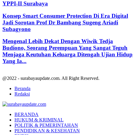
YPPI-II Surabaya
Konsep Smart Consumer Protection Di Era Digital
Jadi Sorotan Prof Dr Bambang Sugeng Ariadi
Subagyono
Mengenal Lebih Dekat Dengan Wiwik Tedja
Budiono, Seorang Perempuan Yang Sangat Teguh
Menjaga Keutuhan Keluarga Ditengah Ujian Hidup
Yang Ia...
@2022 - surabayaupdate.com. All Right Reserved.
Beranda
Redaksi
Facebook
Twitter
Youtube
BERANDA
HUKUM & KRIMINAL
POLITIK & PEMERINTAHAN
PENDIDIKAN & KESEHATAN