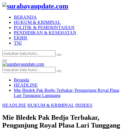
BERANDA
HUKUM & KRIMINAL
POLITIK & PEMERINTAHAN
PENDIDIKAN & KESEHATAN
EKBIS
TNI
Search
Search
for:
Facebook
Twitter
Youtube
Primary
Menu
Search
Search
for:
Beranda
HEADLINE
Mie Bledek Pak Bedjo Terbakar, Pengunjung Royal Plasa
Lari Tunggang Langgang
HEADLINE
HUKUM & KRIMINAL
INDEKS
Mie Bledek Pak Bedjo Terbakar,
Pengunjung Royal Plasa Lari Tunggang