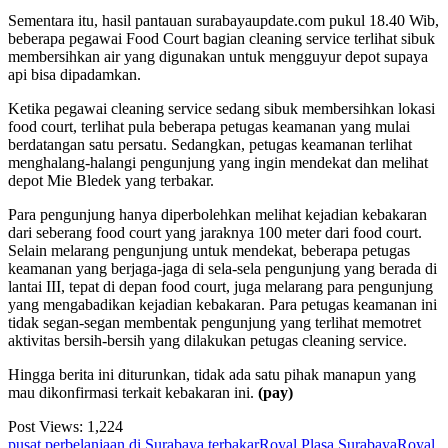
Sementara itu, hasil pantauan surabayaupdate.com pukul 18.40 Wib,
beberapa pegawai Food Court bagian cleaning service terlihat sibuk
membersihkan air yang digunakan untuk mengguyur depot supaya
api bisa dipadamkan.
Ketika pegawai cleaning service sedang sibuk membersihkan lokasi
food court, terlihat pula beberapa petugas keamanan yang mulai
berdatangan satu persatu. Sedangkan, petugas keamanan terlihat
menghalang-halangi pengunjung yang ingin mendekat dan melihat
depot Mie Bledek yang terbakar.
Para pengunjung hanya diperbolehkan melihat kejadian kebakaran
dari seberang food court yang jaraknya 100 meter dari food court.
Selain melarang pengunjung untuk mendekat, beberapa petugas
keamanan yang berjaga-jaga di sela-sela pengunjung yang berada di
lantai III, tepat di depan food court, juga melarang para pengunjung
yang mengabadikan kejadian kebakaran. Para petugas keamanan ini
tidak segan-segan membentak pengunjung yang terlihat memotret
aktivitas bersih-bersih yang dilakukan petugas cleaning service.
Hingga
berita ini diturunkan, tidak ada satu pihak manapun yang
mau dikonfirmasi terkait kebakaran ini.
(pay)
Post Views:
1,224
pusat perbelanjaan di Surabaya terbakar
Royal Plasa Surabaya
Royal