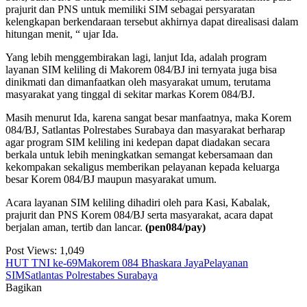
prajurit dan PNS untuk memiliki SIM sebagai persyaratan
kelengkapan berkendaraan tersebut akhirnya dapat direalisasi dalam
hitungan menit, “ ujar Ida.
Yang lebih menggembirakan lagi, lanjut Ida, adalah program
layanan SIM keliling di Makorem 084/BJ ini ternyata juga bisa
dinikmati dan dimanfaatkan oleh masyarakat umum, terutama
masyarakat yang tinggal di sekitar markas Korem 084/BJ.
Masih menurut Ida, karena sangat besar manfaatnya, maka Korem
084/BJ, Satlantas Polrestabes Surabaya dan masyarakat berharap
agar program SIM keliling ini kedepan dapat diadakan secara
berkala untuk lebih meningkatkan semangat kebersamaan dan
kekompakan sekaligus memberikan pelayanan kepada keluarga
besar Korem 084/BJ maupun masyarakat umum.
Acara layanan SIM keliling dihadiri oleh para Kasi, Kabalak,
prajurit dan PNS Korem 084/BJ serta masyarakat, acara dapat
berjalan aman, tertib dan lancar.
(pen084/pay)
Post Views:
1,049
HUT TNI ke-69
Makorem 084 Bhaskara Jaya
Pelayanan
SIM
Satlantas Polrestabes Surabaya
Bagikan