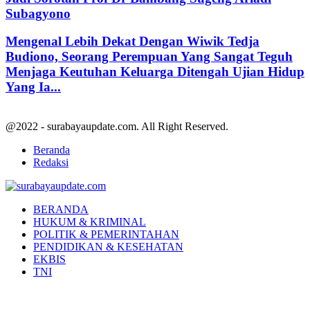
Subagyono
Mengenal Lebih Dekat Dengan Wiwik Tedja
Budiono, Seorang Perempuan Yang Sangat Teguh
Menjaga Keutuhan Keluarga Ditengah Ujian Hidup
Yang Ia...
@2022 - surabayaupdate.com. All Right Reserved.
Beranda
Redaksi
Facebook
Twitter
Youtube
BERANDA
HUKUM & KRIMINAL
POLITIK & PEMERINTAHAN
PENDIDIKAN & KESEHATAN
EKBIS
TNI