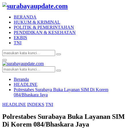
BERANDA
HUKUM & KRIMINAL
POLITIK & PEMERINTAHAN
PENDIDIKAN & KESEHATAN
EKBIS
TNI
Search
Search
for:
Facebook
Twitter
Youtube
Primary
Menu
Search
Search
for:
Beranda
HEADLINE
Polrestabes Surabaya Buka Layanan SIM Di Korem
084/Bhaskara Jaya
HEADLINE
INDEKS
TNI
Polrestabes Surabaya Buka Layanan SIM
Di Korem 084/Bhaskara Jaya