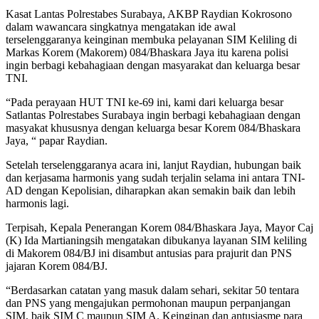
Kasat Lantas Polrestabes Surabaya, AKBP Raydian Kokrosono
dalam wawancara singkatnya mengatakan ide awal
terselenggaranya keinginan membuka pelayanan SIM Keliling di
Markas Korem (Makorem) 084/Bhaskara Jaya itu karena polisi
ingin berbagi kebahagiaan dengan masyarakat dan keluarga besar
TNI.
“Pada perayaan HUT TNI ke-69 ini, kami dari keluarga besar
Satlantas Polrestabes Surabaya ingin berbagi kebahagiaan dengan
masyakat khususnya dengan keluarga besar Korem 084/Bhaskara
Jaya, “ papar Raydian.
Setelah terselenggaranya acara ini, lanjut Raydian, hubungan baik
dan kerjasama harmonis yang sudah terjalin selama ini antara TNI-
AD dengan Kepolisian, diharapkan akan semakin baik dan lebih
harmonis lagi.
Terpisah, Kepala Penerangan Korem 084/Bhaskara Jaya, Mayor Caj
(K) Ida Martianingsih mengatakan dibukanya layanan SIM keliling
di Makorem 084/BJ ini disambut antusias para prajurit dan PNS
jajaran Korem 084/BJ.
“Berdasarkan catatan yang masuk dalam sehari, sekitar 50 tentara
dan PNS yang mengajukan permohonan maupun perpanjangan
SIM, baik SIM C maupun SIM A. Keinginan dan antusiasme para