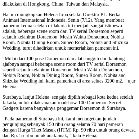
dilakukan di Hongkong, China, Taiwan dan Malaysia.
Hal ini diungkapkan Helena Irma selaku Direktur PT. Berkat
Animasi Internasional Indonesia, Senin (7/12). Yang membuat
pameran kedua setelah di Jakarta ini menjadi sangat istimewa
adalah, beberapa scene room dari TV serial Doraemon seperti
sejarah kelahiran Doraemon, Mesin Waktu Doraemon, Nobita
Room, Nobita Dining Room, Suneo Room, Nobita and Shizuka
Wedding, turut dihadirkan untuk memeriahkan pameran ini.
“Mulai dari 100 pose Doraemon dan alat canggih dari kantong
ajaibnya sampai beberapa scene room dari TV serial Doraemon
seperti sejarah kelahiran Doraemon, Mesin Waktu Doraemon,
Nobita Room, Nobita Dining Room, Suneo Room, Nobita and
Shizuka Wedding ini, kami pamerkan di area seluas 3200 m2, “ ujar
Helena.
Surabaya, lanjut Helena, sengaja dipilih sebagai kota kedua setelah
Jakarta, untuk dilaksanakan roadshow 100 Doraemon Secret
Gadgets karena banyaknya penggemar Doraemon di Surabaya.
“Pada pameran di Surabaya ini, kami menargetkan jumlah
pengunjung sebanyak 150 ribu orang selama 70 hari pameran
dengan Harga Tiket Masuk (HTM) Rp. 90 ribu untuk orang dewasa
dan Rp. 55 ribu untuk anak-anak, “ kata Helena.