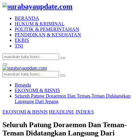
BERANDA
HUKUM & KRIMINAL
POLITIK & PEMERINTAHAN
PENDIDIKAN & KESEHATAN
EKBIS
TNI
Search
Search
for:
Facebook
Twitter
Youtube
Primary
Menu
Search
Search
for:
Beranda
EKONOMI & BISNIS
Seluruh Patung Doraemon Dan Teman-Teman Didatangkan
Langsung Dari Jepang
EKONOMI & BISNIS
HEADLINE
INDEKS
Seluruh Patung Doraemon Dan Teman-
Teman Didatangkan Langsung Dari