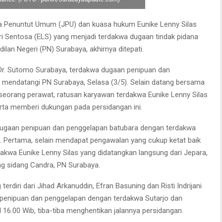
a Penuntut Umum (JPU) dan kuasa hukum Eunike Lenny Silas
ri Sentosa (ELS) yang menjadi terdakwa dugaan tindak pidana
lan Negeri (PN) Surabaya, akhirnya ditepati.
r. Sutomo Surabaya, terdakwa dugaan penipuan dan
itu mendatangi PN Surabaya, Selasa (3/5). Selain datang bersama
eorang perawat, ratusan karyawan terdakwa Eunike Lenny Silas
rta memberi dukungan pada persidangan ini.
n dugaan penipuan dan penggelapan batubara dengan terdakwa
ni. Pertama, selain mendapat pengawalan yang cukup ketat baik
dakwa Eunike Lenny Silas yang didatangkan langsung dari Jepara,
ang sidang Candra, PN Surabaya.
erdiri dari Jihad Arkanuddin, Efran Basuning dan Risti Indrijani
penipuan dan penggelapan dengan terdakwa Sutarjo dan
16.00 Wib, tiba-tiba menghentikan jalannya persidangan.