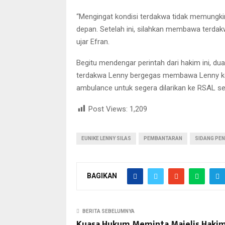
“Mengingat kondisi terdakwa tidak memungkin
depan. Setelah ini, silahkan membawa terd
ujar Efran.
Begitu mendengar perintah dari hakim ini, 
terdakwa Lenny bergegas membawa Lenny ke
ambulance untuk segera dilarikan ke RSAL se
Post Views:
1,209
EUNIKE LENNY SILAS
PEMBANTARAN
SIDANG PE
BAGIKAN
BERITA SEBELUMNYA
Kuasa Hukum Meminta Majelis Haki