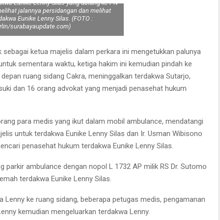
akwa Eunike Lenny Silas yang datang ke PN
elihat jalannya persidangan dan melihat
rdakwa Eunike Lenny Silas. (FOTO :
rlin/surabayaupdate.com)
k sebagai ketua majelis dalam perkara ini mengetukkan palunya
 untuk sementara waktu, ketiga hakim ini kemudian pindah ke
i depan ruang sidang Cakra, meninggalkan terdakwa Sutarjo,
uki dan 16 orang advokat yang menjadi penasehat hukum
eorang para medis yang ikut dalam mobil ambulance, mendatangi
elis untuk terdakwa Eunike Lenny Silas dan Ir. Usman Wibisono
encari penasehat hukum terdakwa Eunike Lenny Silas.
ang parkir ambulance dengan nopol L 1732 AP milik RS Dr. Sutomo
emah terdakwa Eunike Lenny Silas.
a Lenny ke ruang sidang, beberapa petugas medis, pengamanan
Lenny kemudian mengeluarkan terdakwa Lenny.