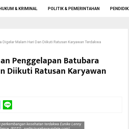
HUKUM & KRIMINAL
POLITIK & PEMERINTAHAN
PENDIDIK
 Digelar Malam Hari Dan Diikuti Ratusan Karyawan Terdakwa
uan Penggelapan Batubara
an Diikuti Ratusan Karyawan
 perkembangan kesehatan terdakwa Eunike Lenny
lance. (FOTO : parlin/surabayaupdate.com)