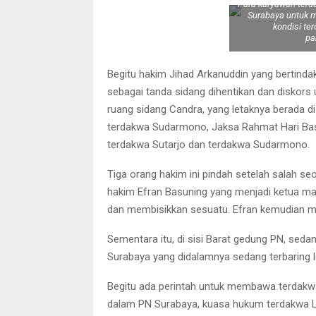
Para karyawan terd
Surabaya untuk m
kondisi te
pa
Begitu hakim Jihad Arkanuddin yang bertinda
sebagai tanda sidang dihentikan dan diskors
ruang sidang Candra, yang letaknya berada d
terdakwa Sudarmono, Jaksa Rahmat Hari Bas
terdakwa Sutarjo dan terdakwa Sudarmono.
Tiga orang hakim ini pindah setelah salah s
hakim Efran Basuning yang menjadi ketua maj
dan membisikkan sesuatu. Efran kemudian m
Sementara itu, di sisi Barat gedung PN, sed
Surabaya yang didalamnya sedang terbaring l
Begitu ada perintah untuk membawa terdakw
dalam PN Surabaya, kuasa hukum terdakwa 