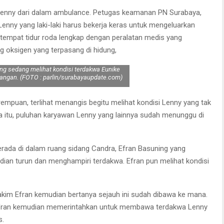
enny dari dalam ambulance. Petugas keamanan PN Surabaya,
enny yang laki-laki harus bekerja keras untuk mengeluarkan
 tempat tidur roda lengkap dengan peralatan medis yang
g oksigen yang terpasang di hidung,
ng sedang melihat kondisi terdakwa Eunike
dangan. (FOTO : parlin/surabayaupdate.com)
mpuan, terlihat menangis begitu melihat kondisi Lenny yang tak
 itu, puluhan karyawan Lenny yang lainnya sudah menunggu di
erada di dalam ruang sidang Candra, Efran Basuning yang
udian turun dan menghampiri terdakwa. Efran pun melihat kondisi
hakim Efran kemudian bertanya sejauh ini sudah dibawa ke mana.
, Efran kemudian memerintahkan untuk membawa terdakwa Lenny
s.