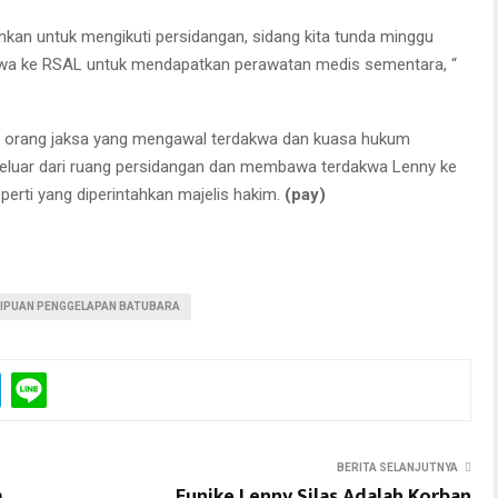
kan untuk mengikuti persidangan, sidang kita tunda minggu
akwa ke RSAL untuk mendapatkan perawatan medis sementara, “
dua orang jaksa yang mengawal terdakwa dan kuasa hukum
luar dari ruang persidangan dan membawa terdakwa Lenny ke
perti yang diperintahkan majelis hakim.
(pay)
NIPUAN PENGGELAPAN BATUBARA
BERITA SELANJUTNYA
m
Eunike Lenny Silas Adalah Korban