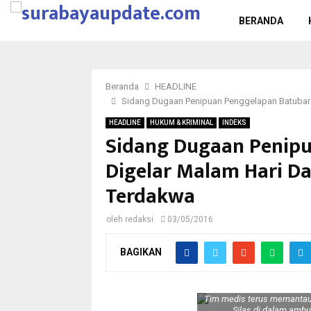
BERANDA
Beranda
HEADLINE
Sidang Dugaan Penipuan Penggelapan Batubara
HEADLINE
HUKUM & KRIMINAL
INDEKS
Sidang Dugaan Penip
Digelar Malam Hari D
Terdakwa
oleh
redaksi
03/05/2016
BAGIKAN
Tim medis terus memantau
Silas di dalam ambu