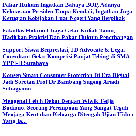
Pakar Hukum Ingatkan Bahaya BOP, Adanya
Kekuasaan Presiden Tanpa Kendali, Ingatkan Juga
Kerugian Kebijakan Luar Negeri Yang Berpihak
Fakultas Hukum Ubaya Gelar Kuliah Tamu,
Hadirkan Praktisi Dan Pakar Hukum Penerbangan
Support Siswa Berprestasi, JD Advocate & Legal
Consultant Gelar Kompetisi Panjat Tebing di SMA
YPPI-II Surabaya
Konsep Smart Consumer Protection Di Era Digital
Jadi Sorotan Prof Dr Bambang Sugeng Ariadi
Subagyono
Mengenal Lebih Dekat Dengan Wiwik Tedja
Budiono, Seorang Perempuan Yang Sangat Teguh
Menjaga Keutuhan Keluarga Ditengah Ujian Hidup
Yang Ia...