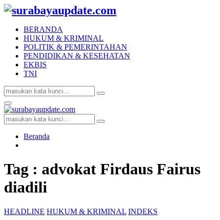
BERANDA
HUKUM & KRIMINAL
POLITIK & PEMERINTAHAN
PENDIDIKAN & KESEHATAN
EKBIS
TNI
Search
Search
for:
Facebook
Twitter
Youtube
Primary
Menu
Search
Search
for:
Beranda
Tag : advokat Firdaus Fairus
diadili
HEADLINE
HUKUM & KRIMINAL
INDEKS