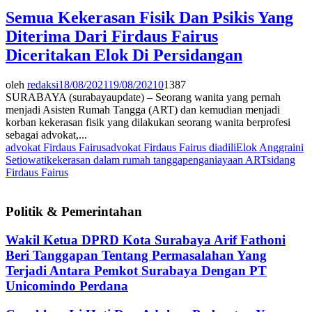
Semua Kekerasan Fisik Dan Psikis Yang
Diterima Dari Firdaus Fairus
Diceritakan Elok Di Persidangan
oleh
redaksi
18/08/2021
19/08/2021
0
1387
SURABAYA (surabayaupdate) – Seorang wanita yang pernah
menjadi Asisten Rumah Tangga (ART) dan kemudian menjadi
korban kekerasan fisik yang dilakukan seorang wanita berprofesi
sebagai advokat,...
advokat Firdaus Fairus
advokat Firdaus Fairus diadili
Elok Anggraini
Setiowati
kekerasan dalam rumah tangga
penganiayaan ART
sidang
Firdaus Fairus
Politik & Pemerintahan
Wakil Ketua DPRD Kota Surabaya Arif Fathoni
Beri Tanggapan Tentang Permasalahan Yang
Terjadi Antara Pemkot Surabaya Dengan PT
Unicomindo Perdana