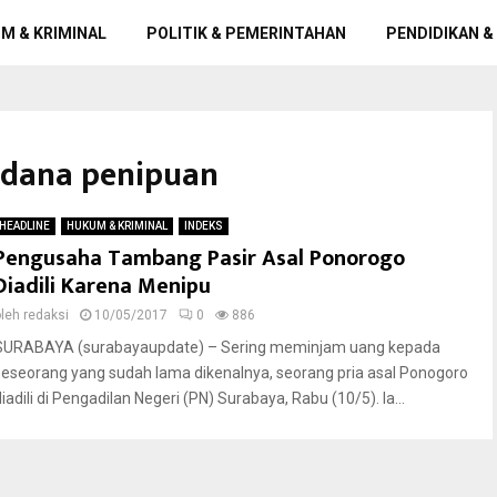
M & KRIMINAL
POLITIK & PEMERINTAHAN
PENDIDIKAN &
idana penipuan
HEADLINE
HUKUM & KRIMINAL
INDEKS
Pengusaha Tambang Pasir Asal Ponorogo
Diadili Karena Menipu
oleh
redaksi
10/05/2017
0
886
SURABAYA (surabayaupdate) – Sering meminjam uang kepada
seseorang yang sudah lama dikenalnya, seorang pria asal Ponogoro
iadili di Pengadilan Negeri (PN) Surabaya, Rabu (10/5). Ia...