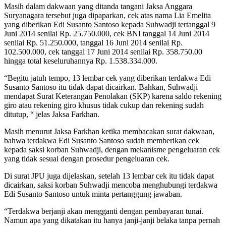
Masih dalam dakwaan yang ditanda tangani Jaksa Anggara
Suryanagara tersebut juga dipaparkan, cek atas nama Lia Emelita
yang diberikan Edi Susanto Santoso kepada Suhwadji tertanggal 9
Juni 2014 senilai Rp. 25.750.000, cek BNI tanggal 14 Juni 2014
senilai Rp. 51.250.000, tanggal 16 Juni 2014 senilai Rp.
102.500.000, cek tanggal 17 Juni 2014 senilai Rp. 358.750.00
hingga total keseluruhannya Rp. 1.538.334.000.
“Begitu jatuh tempo, 13 lembar cek yang diberikan terdakwa Edi
Susanto Santoso itu tidak dapat dicairkan. Bahkan, Suhwadji
mendapat Surat Keterangan Penolakan (SKP) karena saldo rekening
giro atau rekening giro khusus tidak cukup dan rekening sudah
ditutup, “ jelas Jaksa Farkhan.
Masih menurut Jaksa Farkhan ketika membacakan surat dakwaan,
bahwa terdakwa Edi Susanto Santoso sudah memberikan cek
kepada saksi korban Suhwadji, dengan mekanisme pengeluaran cek
yang tidak sesuai dengan prosedur pengeluaran cek.
Di surat JPU juga dijelaskan, setelah 13 lembar cek itu tidak dapat
dicairkan, saksi korban Suhwadji mencoba menghubungi terdakwa
Edi Susanto Santoso untuk minta pertanggung jawaban.
“Terdakwa berjanji akan mengganti dengan pembayaran tunai.
Namun apa yang dikatakan itu hanya janji-janji belaka tanpa pernah