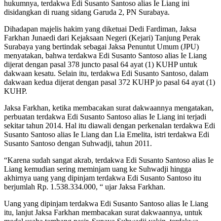
hukumnya, terdakwa Edi Susanto Santoso alias Ie Liang ini
disidangkan di ruang sidang Garuda 2, PN Surabaya.
Dihadapan majelis hakim yang diketuai Dedi Fardiman, Jaksa
Farkhan Junaedi dari Kejaksaan Negeri (Kejari) Tanjung Perak
Surabaya yang bertindak sebagai Jaksa Penuntut Umum (JPU)
menyatakan, bahwa terdakwa Edi Susanto Santoso alias Ie Liang
dijerat dengan pasal 378 juncto pasal 64 ayat (1) KUHP untuk
dakwaan kesatu. Selain itu, terdakwa Edi Susanto Santoso, dalam
dakwaan kedua dijerat dengan pasal 372 KUHP jo pasal 64 ayat (1)
KUHP.
Jaksa Farkhan, ketika membacakan surat dakwaannya mengatakan,
perbuatan terdakwa Edi Susanto Santoso alias Ie Liang ini terjadi
sekitar tahun 2014. Hal itu diawali dengan perkenalan terdakwa Edi
Susanto Santoso alias Ie Liang dan Lia Emelita, istri terdakwa Edi
Susanto Santoso dengan Suhwadji, tahun 2011.
“Karena sudah sangat akrab, terdakwa Edi Susanto Santoso alias Ie
Liang kemudian sering meminjam uang ke Suhwadji hingga
akhirnya uang yang dipinjam terdakwa Edi Susanto Santoso itu
berjumlah Rp. 1.538.334.000, “ ujar Jaksa Farkhan.
Uang yang dipinjam terdakwa Edi Susanto Santoso alias Ie Liang
itu, lanjut Jaksa Farkhan membacakan surat dakwaannya, untuk