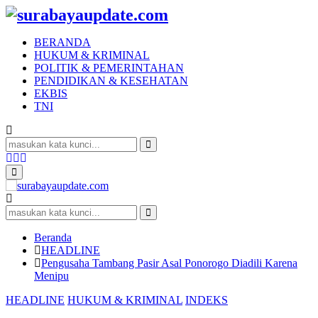
BERANDA
HUKUM & KRIMINAL
POLITIK & PEMERINTAHAN
PENDIDIKAN & KESEHATAN
EKBIS
TNI
Search
for:
Search
Facebook
Twitter
Youtube
Primary
Menu
Search
for:
Search
Beranda
HEADLINE
Pengusaha Tambang Pasir Asal Ponorogo Diadili Karena
Menipu
HEADLINE
HUKUM & KRIMINAL
INDEKS