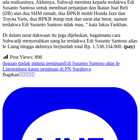
ada realisasinya. Akhirnya, Suhwaji meminta kepada terdakwa Edi
Susanto Santoso untuk membuat perjanjian dan Ikatan Jual Beli
(IJB) atas dua SHM rumah, dua BPKB mobil Honda Jazz dan
Toyota Yaris, dua BPKB dump truk dan surat alat berat, namun
terdakwa Edi Susanto Santoso tidak mau, “ kata Jaksa Farkhan.
Di dalam surat dakwaan itu juga dijelaskan, bagaimana cara
Suhwadji menyerahkan uang ke terdakwa Edi Susanto Santoso alias
Ie Liang hingga akhirnya berjumlah total Rp. 1.538.334.000.
(pay)
Post Views:
896
dugaan tindak pidana penipuan
Edi Susanto Santoso alias Ie
Liang
sidang kasus penipuan di PN Surabaya
Bagikan