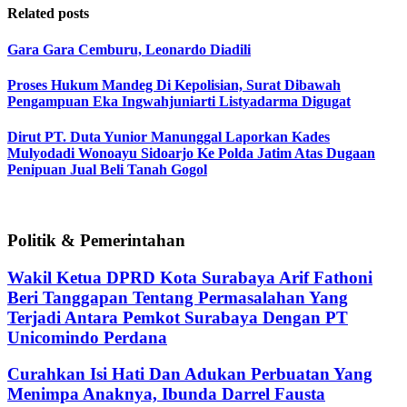
Related posts
Gara Gara Cemburu, Leonardo Diadili
Proses Hukum Mandeg Di Kepolisian, Surat Dibawah
Pengampuan Eka Ingwahjuniarti Listyadarma Digugat
Dirut PT. Duta Yunior Manunggal Laporkan Kades
Mulyodadi Wonoayu Sidoarjo Ke Polda Jatim Atas Dugaan
Penipuan Jual Beli Tanah Gogol
Politik & Pemerintahan
Wakil Ketua DPRD Kota Surabaya Arif Fathoni
Beri Tanggapan Tentang Permasalahan Yang
Terjadi Antara Pemkot Surabaya Dengan PT
Unicomindo Perdana
Curahkan Isi Hati Dan Adukan Perbuatan Yang
Menimpa Anaknya, Ibunda Darrel Fausta