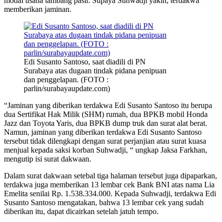
modal usaha tambang pasir. Supaya Suhwadji yakin, terdakwa
memberikan jaminan.
Edi Susanto Santoso, saat diadili di PN
Surabaya atas dugaan tindak pidana penipuan
dan penggelapan. (FOTO :
parlin/surabayaupdate.com)
“Jaminan yang diberikan terdakwa Edi Susanto Santoso itu berupa
dua Sertifikat Hak Milik (SHM) rumah, dua BPKB mobil Honda
Jazz dan Toyota Yaris, dua BPKB dump truk dan surat alat berat.
Namun, jaminan yang diberikan terdakwa Edi Susanto Santoso
tersebut tidak dilengkapi dengan surat perjanjian atau surat kuasa
menjual kepada saksi korban Suhwadji, “ ungkap Jaksa Farkhan,
mengutip isi surat dakwaan.
Dalam surat dakwaan setebal tiga halaman tersebut juga dipaparkan,
terdakwa juga memberikan 13 lembar cek Bank BNI atas nama Lia
Emelita senilai Rp. 1.538.334.000. Kepada Suhwadji, terdakwa Edi
Susanto Santoso mengatakan, bahwa 13 lembar cek yang sudah
diberikan itu, dapat dicairkan setelah jatuh tempo.