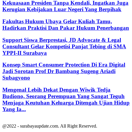
Kekuasaan Presiden Tanpa Kendali, Ingatkan Juga
Kerugian Kebijakan Luar Negeri Yang Berpihak
Fakultas Hukum Ubaya Gelar Kuliah Tamu,
Hadirkan Praktisi Dan Pakar Hukum Penerbangan
Support Siswa Berprestasi, JD Advocate & Legal
Consultant Gelar Kompetisi Panjat Tebing di SMA
YPPI-II Surabaya
Konsep Smart Consumer Protection Di Era Digital
Jadi Sorotan Prof Dr Bambang Sugeng Ariadi
Subagyono
Mengenal Lebih Dekat Dengan Wiwik Tedja
Budiono, Seorang Perempuan Yang Sangat Teguh
Menjaga Keutuhan Keluarga Ditengah Ujian Hidup
Yang Ia...
@2022 - surabayaupdate.com. All Right Reserved.