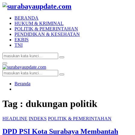
BERANDA
HUKUM & KRIMINAL
POLITIK & PEMERINTAHAN
PENDIDIKAN & KESEHATAN
EKBIS
TNI
Search
Search
for:
Facebook
Twitter
Youtube
Primary
Menu
Search
Search
for:
Beranda
Tag : dukungan politik
HEADLINE
INDEKS
POLITIK & PEMERINTAHAN
DPD PSI Kota Surabaya Membantah