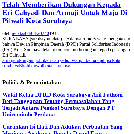
Telah Memberikan Dukungan Kepada
Eri Cahyadi Dan Armuji Untuk Maju Di
Pilwali Kota Surabaya
oleh
redaksi
04/04/2024
0
1938
SURABAYA (surabayaupdate) – Adanya rumors yang mengatakan
bahwa Dewan Pimpinan Daerah (DPD) Partai Solidaritas Indonesia
(PSI) Kota Surabaya telah memberikan dukungan kepada pasangan
Eri Cahyadi...
armuji
dukungan politik
eri cahyadi
pilwali
plt ketua dpd psi kota
surabaya
Shobikin
walikota surabaya
Politik & Pemerintahan
Wakil Ketua DPRD Kota Surabaya Arif Fathoni
Beri Tanggapan Tentang Permasalahan Yang
Terjadi Antara Pemkot Surabaya Dengan PT
Unicomindo Perdana
Curahkan Isi Hati Dan Adukan Perbuatan Yang
Menimpa Anaknya, Ibunda Darrel Fausta