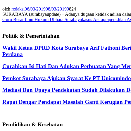
oleh
redaksi
06/03/2019
08/03/2019
0
824
SURABAYA (surabayaupdate) – Adanya dugaan ketidak adilan dalam pe
Guru Besar Ilmu Hukum Ubhara Surabaya
kasus Asifa
praperadilan As
Politik & Pemerintahan
Wakil Ketua DPRD Kota Surabaya Arif Fathoni Ber
Perdana
Curahkan Isi Hati Dan Adukan Perbuatan Yang Me
Pemkot Surabaya Ajukan Syarat Ke PT Unicomindo 
Mediasi Dan Upaya Pendekatan Sudah Dilakukan De
Rapat Dengar Pendapat Masalah Ganti Kerugian Pen
Pendidikan & Kesehatan