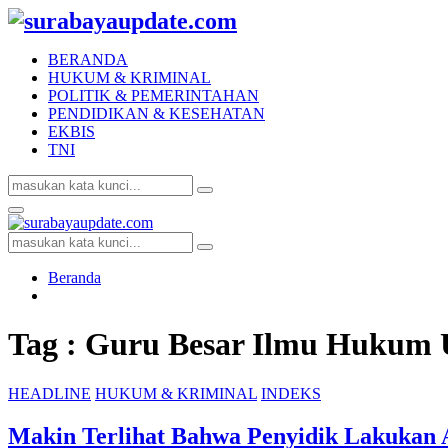
BERANDA
HUKUM & KRIMINAL
POLITIK & PEMERINTAHAN
PENDIDIKAN & KESEHATAN
EKBIS
TNI
Search
Search
for:
Facebook
Twitter
Youtube
Primary
Menu
Search
Search
for:
Beranda
Tag : Guru Besar Ilmu Hukum
HEADLINE
HUKUM & KRIMINAL
INDEKS
Makin Terlihat Bahwa Penyidik Lakukan 