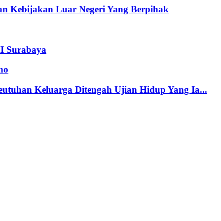
n Kebijakan Luar Negeri Yang Berpihak
II Surabaya
no
tuhan Keluarga Ditengah Ujian Hidup Yang Ia...