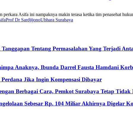
rkara Asifa ini nampaknya makin terasa ketika tim penasehat hukum A
ifa
Prof Dr Sardjijono
Ubhara Surabaya
i Tanggapan Tentang Permasalahan Yang Terjadi An
nimpa Anaknya, Ibunda Darrel Fausta Hamdani Korb
Perdana Jika Ingin Kompensasi Dibayar
ngan Berbagai Cara, Pemkot Surabaya Tetap Tidak M
gelolaan Sebesar Rp. 104 Miliar Akhirnya Digelar 