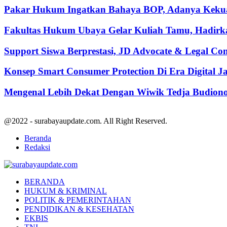
Pakar Hukum Ingatkan Bahaya BOP, Adanya Kekuasa
Fakultas Hukum Ubaya Gelar Kuliah Tamu, Hadirk
Support Siswa Berprestasi, JD Advocate & Legal Co
Konsep Smart Consumer Protection Di Era Digital 
Mengenal Lebih Dekat Dengan Wiwik Tedja Budiono
@2022 - surabayaupdate.com. All Right Reserved.
Beranda
Redaksi
Facebook
Twitter
Youtube
BERANDA
HUKUM & KRIMINAL
POLITIK & PEMERINTAHAN
PENDIDIKAN & KESEHATAN
EKBIS