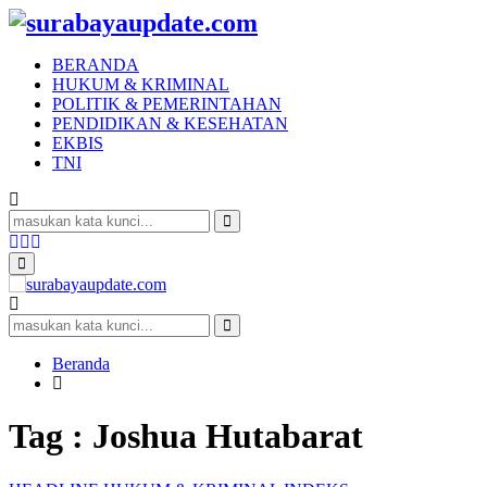
BERANDA
HUKUM & KRIMINAL
POLITIK & PEMERINTAHAN
PENDIDIKAN & KESEHATAN
EKBIS
TNI
Search
for:
Search
Facebook
Twitter
Youtube
Primary
Menu
Search
for:
Search
Beranda
Tag : Joshua Hutabarat