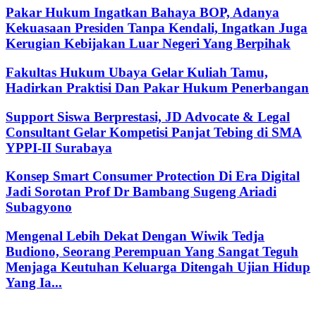
Pakar Hukum Ingatkan Bahaya BOP, Adanya
Kekuasaan Presiden Tanpa Kendali, Ingatkan Juga
Kerugian Kebijakan Luar Negeri Yang Berpihak
Fakultas Hukum Ubaya Gelar Kuliah Tamu,
Hadirkan Praktisi Dan Pakar Hukum Penerbangan
Support Siswa Berprestasi, JD Advocate & Legal
Consultant Gelar Kompetisi Panjat Tebing di SMA
YPPI-II Surabaya
Konsep Smart Consumer Protection Di Era Digital
Jadi Sorotan Prof Dr Bambang Sugeng Ariadi
Subagyono
Mengenal Lebih Dekat Dengan Wiwik Tedja
Budiono, Seorang Perempuan Yang Sangat Teguh
Menjaga Keutuhan Keluarga Ditengah Ujian Hidup
Yang Ia...