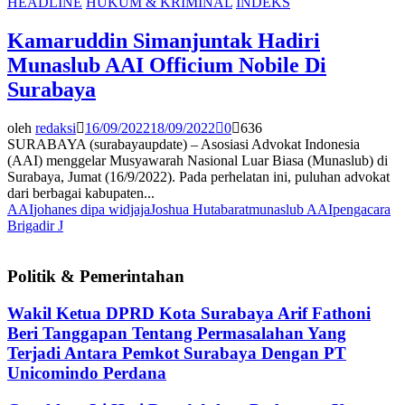
HEADLINE
HUKUM & KRIMINAL
INDEKS
Kamaruddin Simanjuntak Hadiri
Munaslub AAI Officium Nobile Di
Surabaya
oleh
redaksi
16/09/2022
18/09/2022
0
636
SURABAYA (surabayaupdate) – Asosiasi Advokat Indonesia
(AAI) menggelar Musyawarah Nasional Luar Biasa (Munaslub) di
Surabaya, Jumat (16/9/2022). Pada perhelatan ini, puluhan advokat
dari berbagai kabupaten...
AAI
johanes dipa widjaja
Joshua Hutabarat
munaslub AAI
pengacara
Brigadir J
Politik & Pemerintahan
Wakil Ketua DPRD Kota Surabaya Arif Fathoni
Beri Tanggapan Tentang Permasalahan Yang
Terjadi Antara Pemkot Surabaya Dengan PT
Unicomindo Perdana