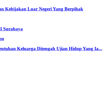
n Kebijakan Luar Negeri Yang Berpihak
II Surabaya
no
tuhan Keluarga Ditengah Ujian Hidup Yang Ia...