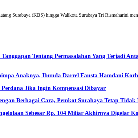
ng Surabaya (KBS) hingga Walikota Surabaya Tri Rismaharini menga
i Tanggapan Tentang Permasalahan Yang Terjadi An
nimpa Anaknya, Ibunda Darrel Fausta Hamdani Korb
Perdana Jika Ingin Kompensasi Dibayar
ngan Berbagai Cara, Pemkot Surabaya Tetap Tidak M
gelolaan Sebesar Rp. 104 Miliar Akhirnya Digelar 