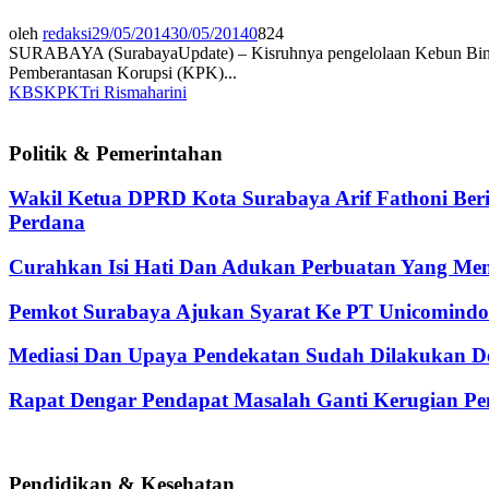
oleh
redaksi
29/05/2014
30/05/2014
0
824
SURABAYA (SurabayaUpdate) – Kisruhnya pengelolaan Kebun Binata
Pemberantasan Korupsi (KPK)...
KBS
KPK
Tri Rismaharini
Politik & Pemerintahan
Wakil Ketua DPRD Kota Surabaya Arif Fathoni Ber
Perdana
Curahkan Isi Hati Dan Adukan Perbuatan Yang Me
Pemkot Surabaya Ajukan Syarat Ke PT Unicomindo 
Mediasi Dan Upaya Pendekatan Sudah Dilakukan De
Rapat Dengar Pendapat Masalah Ganti Kerugian Pen
Pendidikan & Kesehatan