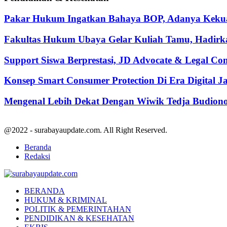
Pakar Hukum Ingatkan Bahaya BOP, Adanya Kekuasa
Fakultas Hukum Ubaya Gelar Kuliah Tamu, Hadirk
Support Siswa Berprestasi, JD Advocate & Legal Co
Konsep Smart Consumer Protection Di Era Digital 
Mengenal Lebih Dekat Dengan Wiwik Tedja Budiono
@2022 - surabayaupdate.com. All Right Reserved.
Beranda
Redaksi
Facebook
Twitter
Youtube
BERANDA
HUKUM & KRIMINAL
POLITIK & PEMERINTAHAN
PENDIDIKAN & KESEHATAN