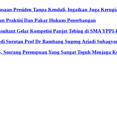
an Presiden Tanpa Kendali, Ingatkan Juga Kerugia
an Praktisi Dan Pakar Hukum Penerbangan
nsultant Gelar Kompetisi Panjat Tebing di SMA YPPI-
Jadi Sorotan Prof Dr Bambang Sugeng Ariadi Subagyo
, Seorang Perempuan Yang Sangat Teguh Menjaga Keu