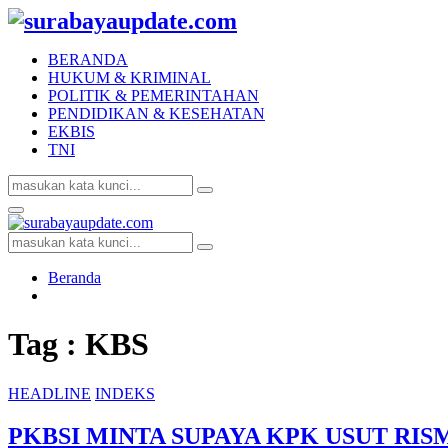
BERANDA
HUKUM & KRIMINAL
POLITIK & PEMERINTAHAN
PENDIDIKAN & KESEHATAN
EKBIS
TNI
Search
Search
for:
Facebook
Twitter
Youtube
Primary
Menu
Search
Search
for:
Beranda
Tag : KBS
HEADLINE
INDEKS
PKBSI MINTA SUPAYA KPK USUT RIS