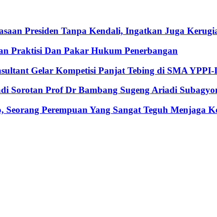
an Presiden Tanpa Kendali, Ingatkan Juga Kerugia
an Praktisi Dan Pakar Hukum Penerbangan
nsultant Gelar Kompetisi Panjat Tebing di SMA YPPI-
Jadi Sorotan Prof Dr Bambang Sugeng Ariadi Subagyo
, Seorang Perempuan Yang Sangat Teguh Menjaga Keu