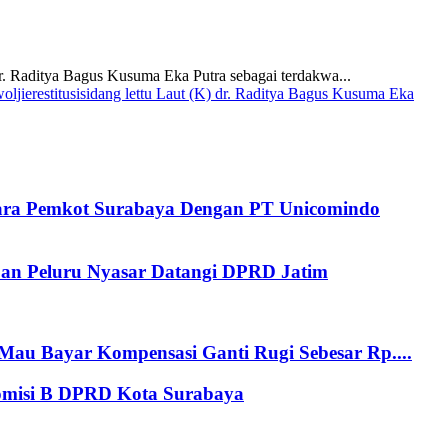
 Raditya Bagus Kusuma Eka Putra sebagai terdakwa...
oljie
restitusi
sidang lettu Laut (K) dr. Raditya Bagus Kusuma Eka
tara Pemkot Surabaya Dengan PT Unicomindo
an Peluru Nyasar Datangi DPRD Jatim
au Bayar Kompensasi Ganti Rugi Sebesar Rp....
Komisi B DPRD Kota Surabaya