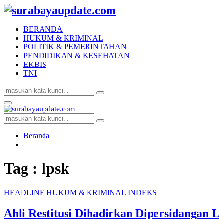
BERANDA
HUKUM & KRIMINAL
POLITIK & PEMERINTAHAN
PENDIDIKAN & KESEHATAN
EKBIS
TNI
Search
Search
for:
Facebook
Twitter
Youtube
Primary
Menu
Search
Search
for:
Beranda
Tag : lpsk
HEADLINE
HUKUM & KRIMINAL
INDEKS
Ahli Restitusi Dihadirkan Dipersidangan 