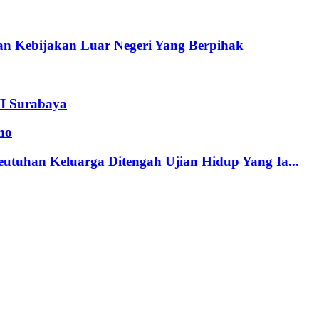
n Kebijakan Luar Negeri Yang Berpihak
II Surabaya
no
tuhan Keluarga Ditengah Ujian Hidup Yang Ia...