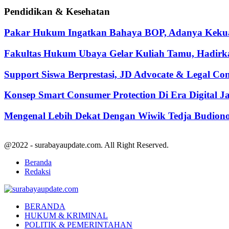
Pendidikan & Kesehatan
Pakar Hukum Ingatkan Bahaya BOP, Adanya Kekuasa
Fakultas Hukum Ubaya Gelar Kuliah Tamu, Hadirk
Support Siswa Berprestasi, JD Advocate & Legal Co
Konsep Smart Consumer Protection Di Era Digital 
Mengenal Lebih Dekat Dengan Wiwik Tedja Budiono
@2022 - surabayaupdate.com. All Right Reserved.
Beranda
Redaksi
Facebook
Twitter
Youtube
BERANDA
HUKUM & KRIMINAL
POLITIK & PEMERINTAHAN