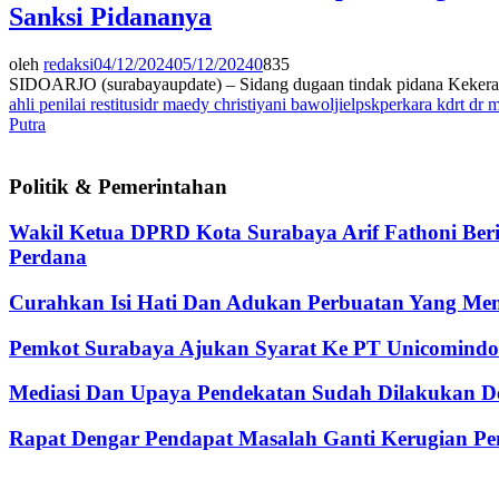
Sanksi Pidananya
oleh
redaksi
04/12/2024
05/12/2024
0
835
SIDOARJO (surabayaupdate) – Sidang dugaan tindak pidana Kekera
ahli penilai restitusi
dr maedy christiyani bawoljie
lpsk
perkara kdrt dr 
Putra
Politik & Pemerintahan
Wakil Ketua DPRD Kota Surabaya Arif Fathoni Ber
Perdana
Curahkan Isi Hati Dan Adukan Perbuatan Yang Me
Pemkot Surabaya Ajukan Syarat Ke PT Unicomindo 
Mediasi Dan Upaya Pendekatan Sudah Dilakukan De
Rapat Dengar Pendapat Masalah Ganti Kerugian Pen