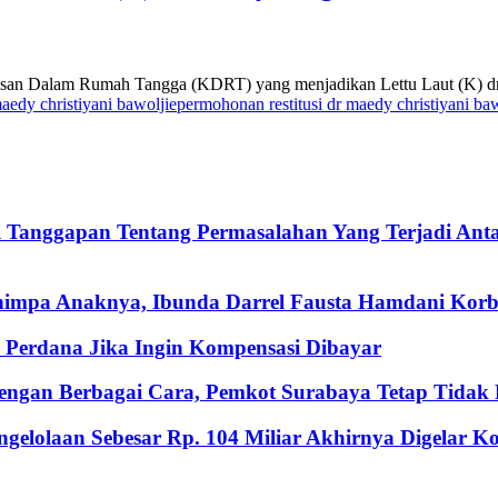
san Dalam Rumah Tangga (KDRT) yang menjadikan Lettu Laut (K) dr.
maedy christiyani bawoljie
permohonan restitusi dr maedy christiyani baw
i Tanggapan Tentang Permasalahan Yang Terjadi An
nimpa Anaknya, Ibunda Darrel Fausta Hamdani Korb
Perdana Jika Ingin Kompensasi Dibayar
ngan Berbagai Cara, Pemkot Surabaya Tetap Tidak M
gelolaan Sebesar Rp. 104 Miliar Akhirnya Digelar 