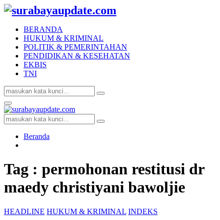
BERANDA
HUKUM & KRIMINAL
POLITIK & PEMERINTAHAN
PENDIDIKAN & KESEHATAN
EKBIS
TNI
Search
Search
for:
Facebook
Twitter
Youtube
Primary
Menu
Search
Search
for:
Beranda
Tag : permohonan restitusi dr
maedy christiyani bawoljie
HEADLINE
HUKUM & KRIMINAL
INDEKS