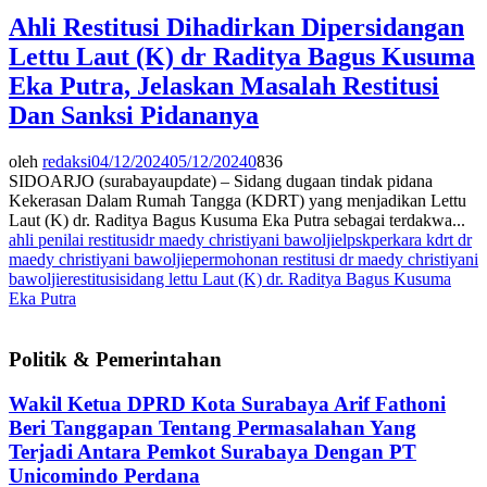
Ahli Restitusi Dihadirkan Dipersidangan
Lettu Laut (K) dr Raditya Bagus Kusuma
Eka Putra, Jelaskan Masalah Restitusi
Dan Sanksi Pidananya
oleh
redaksi
04/12/2024
05/12/2024
0
836
SIDOARJO (surabayaupdate) – Sidang dugaan tindak pidana
Kekerasan Dalam Rumah Tangga (KDRT) yang menjadikan Lettu
Laut (K) dr. Raditya Bagus Kusuma Eka Putra sebagai terdakwa...
ahli penilai restitusi
dr maedy christiyani bawoljie
lpsk
perkara kdrt dr
maedy christiyani bawoljie
permohonan restitusi dr maedy christiyani
bawoljie
restitusi
sidang lettu Laut (K) dr. Raditya Bagus Kusuma
Eka Putra
Politik & Pemerintahan
Wakil Ketua DPRD Kota Surabaya Arif Fathoni
Beri Tanggapan Tentang Permasalahan Yang
Terjadi Antara Pemkot Surabaya Dengan PT
Unicomindo Perdana