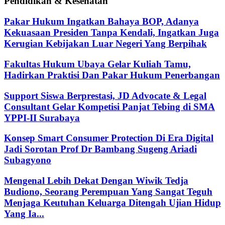
Pendidikan & Kesehatan
Pakar Hukum Ingatkan Bahaya BOP, Adanya
Kekuasaan Presiden Tanpa Kendali, Ingatkan Juga
Kerugian Kebijakan Luar Negeri Yang Berpihak
Fakultas Hukum Ubaya Gelar Kuliah Tamu,
Hadirkan Praktisi Dan Pakar Hukum Penerbangan
Support Siswa Berprestasi, JD Advocate & Legal
Consultant Gelar Kompetisi Panjat Tebing di SMA
YPPI-II Surabaya
Konsep Smart Consumer Protection Di Era Digital
Jadi Sorotan Prof Dr Bambang Sugeng Ariadi
Subagyono
Mengenal Lebih Dekat Dengan Wiwik Tedja
Budiono, Seorang Perempuan Yang Sangat Teguh
Menjaga Keutuhan Keluarga Ditengah Ujian Hidup
Yang Ia...