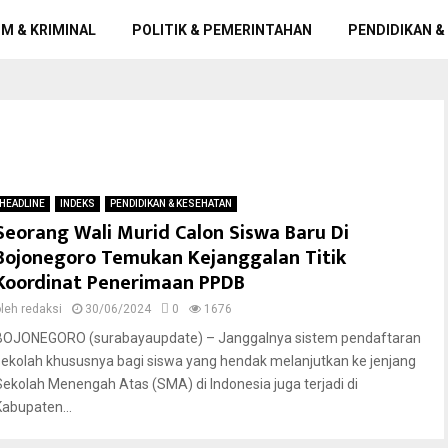
M & KRIMINAL
POLITIK & PEMERINTAHAN
PENDIDIKAN &
HEADLINE
INDEKS
PENDIDIKAN & KESEHATAN
Seorang Wali Murid Calon Siswa Baru Di
Bojonegoro Temukan Kejanggalan Titik
Koordinat Penerimaan PPDB
oleh
redaksi
30/06/2024
0
1676
BOJONEGORO (surabayaupdate) – Janggalnya sistem pendaftaran
sekolah khususnya bagi siswa yang hendak melanjutkan ke jenjang
Sekolah Menengah Atas (SMA) di Indonesia juga terjadi di
Kabupaten...