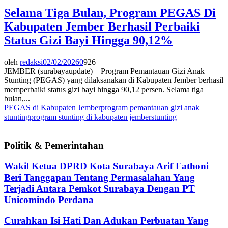
Selama Tiga Bulan, Program PEGAS Di
Kabupaten Jember Berhasil Perbaiki
Status Gizi Bayi Hingga 90,12%
oleh
redaksi
02/02/2026
0
926
JEMBER (surabayaupdate) – Program Pemantauan Gizi Anak
Stunting (PEGAS) yang dilaksanakan di Kabupaten Jember berhasil
memperbaiki status gizi bayi hingga 90,12 persen. Selama tiga
bulan,...
PEGAS di Kabupaten Jember
program pemantauan gizi anak
stunting
program stunting di kabupaten jember
stunting
Politik & Pemerintahan
Wakil Ketua DPRD Kota Surabaya Arif Fathoni
Beri Tanggapan Tentang Permasalahan Yang
Terjadi Antara Pemkot Surabaya Dengan PT
Unicomindo Perdana
Curahkan Isi Hati Dan Adukan Perbuatan Yang