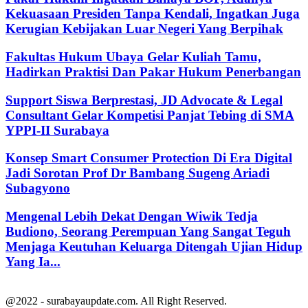
Kekuasaan Presiden Tanpa Kendali, Ingatkan Juga
Kerugian Kebijakan Luar Negeri Yang Berpihak
Fakultas Hukum Ubaya Gelar Kuliah Tamu,
Hadirkan Praktisi Dan Pakar Hukum Penerbangan
Support Siswa Berprestasi, JD Advocate & Legal
Consultant Gelar Kompetisi Panjat Tebing di SMA
YPPI-II Surabaya
Konsep Smart Consumer Protection Di Era Digital
Jadi Sorotan Prof Dr Bambang Sugeng Ariadi
Subagyono
Mengenal Lebih Dekat Dengan Wiwik Tedja
Budiono, Seorang Perempuan Yang Sangat Teguh
Menjaga Keutuhan Keluarga Ditengah Ujian Hidup
Yang Ia...
@2022 - surabayaupdate.com. All Right Reserved.