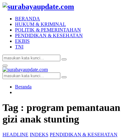
BERANDA
HUKUM & KRIMINAL
POLITIK & PEMERINTAHAN
PENDIDIKAN & KESEHATAN
EKBIS
TNI
Search
Search
for:
Facebook
Twitter
Youtube
Primary
Menu
Search
Search
for:
Beranda
Tag : program pemantauan
gizi anak stunting
HEADLINE
INDEKS
PENDIDIKAN & KESEHATAN