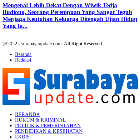
Mengenal Lebih Dekat Dengan Wiwik Tedja
Budiono, Seorang Perempuan Yang Sangat Teguh
Menjaga Keutuhan Keluarga Ditengah Ujian Hidup
Yang Ia...
@2022 - surabayaupdate.com. All Right Reserved.
Beranda
Redaksi
Facebook
Twitter
Youtube
BERANDA
HUKUM & KRIMINAL
POLITIK & PEMERINTAHAN
PENDIDIKAN & KESEHATAN
EKBIS