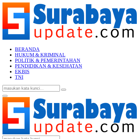
BERANDA
HUKUM & KRIMINAL
POLITIK & PEMERINTAHAN
PENDIDIKAN & KESEHATAN
EKBIS
TNI
Search
Search
for:
Facebook
Twitter
Youtube
Primary
Menu
Search