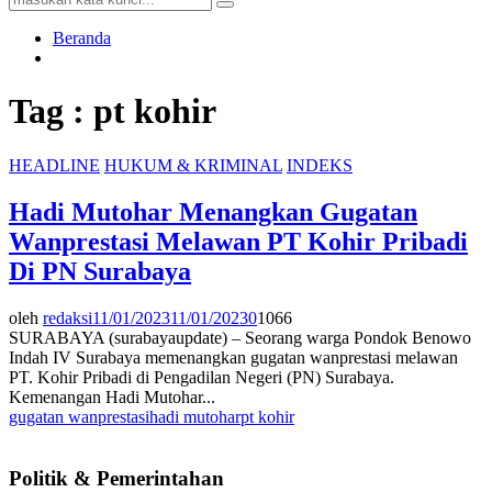
Search
for:
Beranda
Tag : pt kohir
HEADLINE
HUKUM & KRIMINAL
INDEKS
Hadi Mutohar Menangkan Gugatan
Wanprestasi Melawan PT Kohir Pribadi
Di PN Surabaya
oleh
redaksi
11/01/2023
11/01/2023
0
1066
SURABAYA (surabayaupdate) – Seorang warga Pondok Benowo
Indah IV Surabaya memenangkan gugatan wanprestasi melawan
PT. Kohir Pribadi di Pengadilan Negeri (PN) Surabaya.
Kemenangan Hadi Mutohar...
gugatan wanprestasi
hadi mutohar
pt kohir
Politik & Pemerintahan