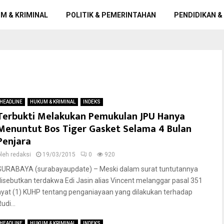
M & KRIMINAL
POLITIK & PEMERINTAHAN
PENDIDIKAN &
HEADLINE
HUKUM & KRIMINAL
INDEKS
Terbukti Melakukan Pemukulan JPU Hanya
Menuntut Bos Tiger Gasket Selama 4 Bulan
Penjara
oleh
redaksi
19/03/2015
0
920
SURABAYA (surabayaupdate) – Meski dalam surat tuntutannya
disebutkan terdakwa Edi Jasin alias Vincent melanggar pasal 351
ayat (1) KUHP tentang penganiayaan yang dilakukan terhadap
udi...
HEADLINE
HUKUM & KRIMINAL
INDEKS