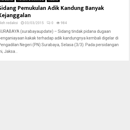
Sidang Pemukulan Adik Kandung Banyak
Kejanggalan
oleh
redaksi
03/03/2015
0
984
SURABAYA (surabayaupdate) – Sidang tindak pidana dugaan
penganiayaan kakak terhadap adik kandungnya kembali digelar di
Pengadilan Negeri (PN) Surabaya, Selasa (3/3). Pada persidangan
ni, Jaksa...