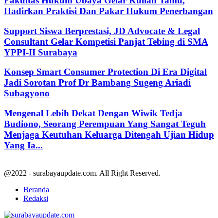
Fakultas Hukum Ubaya Gelar Kuliah Tamu,
Hadirkan Praktisi Dan Pakar Hukum Penerbangan
Support Siswa Berprestasi, JD Advocate & Legal
Consultant Gelar Kompetisi Panjat Tebing di SMA
YPPI-II Surabaya
Konsep Smart Consumer Protection Di Era Digital
Jadi Sorotan Prof Dr Bambang Sugeng Ariadi
Subagyono
Mengenal Lebih Dekat Dengan Wiwik Tedja
Budiono, Seorang Perempuan Yang Sangat Teguh
Menjaga Keutuhan Keluarga Ditengah Ujian Hidup
Yang Ia...
@2022 - surabayaupdate.com. All Right Reserved.
Beranda
Redaksi