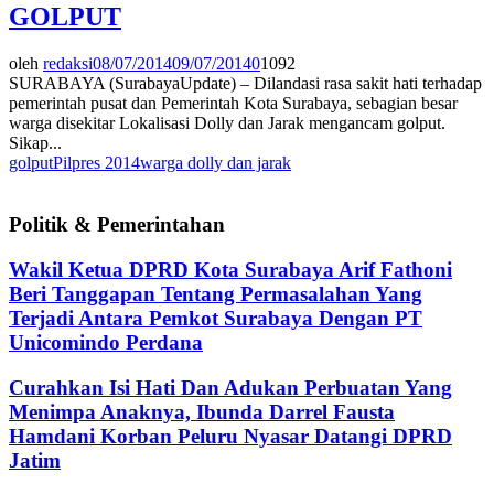
GOLPUT
oleh
redaksi
08/07/2014
09/07/2014
0
1092
SURABAYA (SurabayaUpdate) – Dilandasi rasa sakit hati terhadap
pemerintah pusat dan Pemerintah Kota Surabaya, sebagian besar
warga disekitar Lokalisasi Dolly dan Jarak mengancam golput.
Sikap...
golput
Pilpres 2014
warga dolly dan jarak
Politik & Pemerintahan
Wakil Ketua DPRD Kota Surabaya Arif Fathoni
Beri Tanggapan Tentang Permasalahan Yang
Terjadi Antara Pemkot Surabaya Dengan PT
Unicomindo Perdana
Curahkan Isi Hati Dan Adukan Perbuatan Yang
Menimpa Anaknya, Ibunda Darrel Fausta
Hamdani Korban Peluru Nyasar Datangi DPRD
Jatim