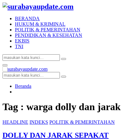
BERANDA
HUKUM & KRIMINAL
POLITIK & PEMERINTAHAN
PENDIDIKAN & KESEHATAN
EKBIS
TNI
Search
Search
for:
Facebook
Twitter
Youtube
Primary
Menu
Search
Search
for:
Beranda
Tag : warga dolly dan jarak
HEADLINE
INDEKS
POLITIK & PEMERINTAHAN
DOLLY DAN JARAK SEPAKAT