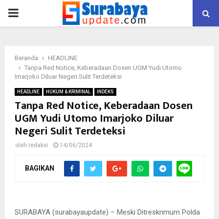
PRIMARY
MENU
Beranda
HEADLINE
Tanpa Red Notice, Keberadaan Dosen UGM Yudi Utomo
Imarjoko Diluar Negeri Sulit Terdeteksi
HEADLINE
HUKUM & KRIMINAL
INDEKS
Tanpa Red Notice, Keberadaan Dosen
UGM Yudi Utomo Imarjoko Diluar
Negeri Sulit Terdeteksi
oleh
redaksi
14/06/2024
BAGIKAN
Yudi Utomo Imardjoko, dosen UGM yang jadi buronan Polda
Jatim. (FOTO : istimewa/ dokumentasi pribadi untuk
surabayaupdate.com)
SURABAYA (surabayaupdate) – Meski Ditreskrimum Polda