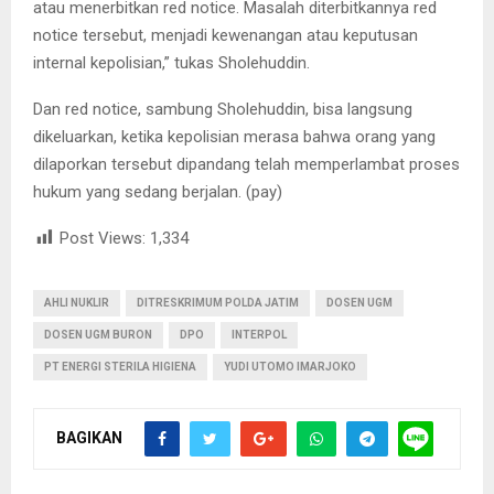
atau menerbitkan red notice. Masalah diterbitkannya red
notice tersebut, menjadi kewenangan atau keputusan
internal kepolisian,” tukas Sholehuddin.
Dan red notice, sambung Sholehuddin, bisa langsung
dikeluarkan, ketika kepolisian merasa bahwa orang yang
dilaporkan tersebut dipandang telah memperlambat proses
hukum yang sedang berjalan. (pay)
Post Views:
1,334
AHLI NUKLIR
DITRESKRIMUM POLDA JATIM
DOSEN UGM
DOSEN UGM BURON
DPO
INTERPOL
PT ENERGI STERILA HIGIENA
YUDI UTOMO IMARJOKO
BAGIKAN