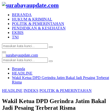
BERANDA
HUKUM & KRIMINAL
POLITIK & PEMERINTAHAN
PENDIDIKAN & KESEHATAN
EKBIS
TNI
Search
Search
for:
Facebook
Twitter
Youtube
Primary
Menu
Search
Search
for:
Beranda
HEADLINE
Wakil Ketua DPD Gerindra Jatim Bakal Jadi Pesaing Terberat
Risma
HEADLINE
INDEKS
POLITIK & PEMERINTAHAN
Wakil Ketua DPD Gerindra Jatim Bakal
Jadi Pesaing Terberat Risma