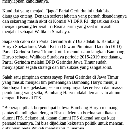
menyiapkan kandidatnya.
Kandidat yang menjadi “jago” Partai Gerindra ini tidak bisa
dianggap enteng. Dengan sederet jabatan yang pernah disandangnya
dan sekarang masih aktif di Komisi VI DPR RI, dipastikan akan
menjadi pesaing terberat Tri Rismaharini yang saat ini masih
menjabat sebagai Walikota Surabaya.
Siapakah calon dari Partai Gerindra itu? Dia adalah Ir. Bambang
Haryo Soekartono, Wakil Ketua Dewan Pimpinan Daerah (DPD)
Partai Gerindra Jawa Timur. Untuk memuluskan langkah Bambang
Haryo sebagai Walikota Surabaya periode 2015-2019 mendatang,
Partai Gerindra melalui DPD Gerindra Jawa Timur sudah
menyiapkan segala strategi dan tim sukses yang sangat solid.
Salah satu pimpinan ormas sayap Partai Gerindra di Jawa Timur
yang masuk menjadi tim pemenangan Bambang Haryo menuju
Surabaya 1 menjelaskan, selain mempunyai kecerdasan dan massa
pendukung yang setia, Bambang Haryo adalah teman satu alumni
dengan Risma di ITS.
“Beberapa pihak berpendapat bahwa Bambang Haryo memang
pantas ditandingkan dengan Risma. Mereka berdua satu ikatan
alumni ITS. Selama ini, ikatan alumni ITS dikenal sangat kuat
persaudaraannya. Ini bisa dijadikan kekuatan politik untuk mencari
dukungan pada Pilwali mendatang, “ ujarnya.