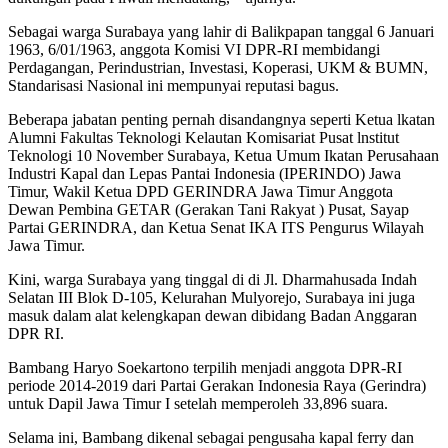
Sebagai warga Surabaya yang lahir di Balikpapan tanggal 6 Januari
1963, 6/01/1963, anggota Komisi VI DPR-RI membidangi
Perdagangan, Perindustrian, Investasi, Koperasi, UKM & BUMN,
Standarisasi Nasional ini mempunyai reputasi bagus.
Beberapa jabatan penting pernah disandangnya seperti Ketua lkatan
Alumni Fakultas Teknologi Kelautan Komisariat Pusat lnstitut
Teknologi 10 November Surabaya, Ketua Umum Ikatan Perusahaan
Industri Kapal dan Lepas Pantai Indonesia (IPERINDO) Jawa
Timur, Wakil Ketua DPD GERINDRA Jawa Timur Anggota
Dewan Pembina GETAR (Gerakan Tani Rakyat ) Pusat, Sayap
Partai GERINDRA, dan Ketua Senat IKA ITS Pengurus Wilayah
Jawa Timur.
Kini, warga Surabaya yang tinggal di di Jl. Dharmahusada Indah
Selatan III Blok D-105, Kelurahan Mulyorejo, Surabaya ini juga
masuk dalam alat kelengkapan dewan dibidang Badan Anggaran
DPR RI.
Bambang Haryo Soekartono terpilih menjadi anggota DPR-RI
periode 2014-2019 dari Partai Gerakan Indonesia Raya (Gerindra)
untuk Dapil Jawa Timur I setelah memperoleh 33,896 suara.
Selama ini, Bambang dikenal sebagai pengusaha kapal ferry dan