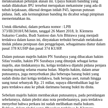
melaksanakan petunjuk atasan ini. Upaya hukum banding yang
sudah dilakukan JPU tersebut merupakan mekanisme yang ada di
tubuh kejaksaan, dikenal dengan istilah P45, laporan putusan
pidana. Jadi, ada kemungkinan banding itu dicabut selagi pimpinan
memerintahkan itu.
Untuk diketahui, dalam perkara nomor : LPB
373/III/2018/UM/Jatim, tanggal 26 Maret 2018, Ir. Klemens
Sukarno Candra, Budi Santoso dan Aris Bhirawa yang menjadi
terdakwa dalam kasus ini, dinyatakan terbukti bersalah melakukan
tindak pidana penipuan dan penggelapan, sebagaimana diatur dalam
pasal 378 KUHP dan pasal 374 KUHP.
Dalam putusan majelis hakim PN Surabaya yang dibacakan hakim
Sifau’rosidin, hakim PN Surabaya yang ditunjuk sebagai ketua
majelis, atas tindakannya itu, ketiga terdakwa dijatuhi pidana penjara
masing-masing selama enama bulan. Majelis hakim, dalam amar
putusannya, juga menyebutkan jika beberapa barang bukti yang
sudah disita dari ketiga terdakwa, baik berupa aset, rumah hingga
uang tunai sebanyak Rp. 21 miliar, supaya dikembalikan lagi ke
para terdakwa atau ke pihak darimana barang bukti itu disita.
Sebelum majelis hakim membacakan putusannya, pada persidangan
sebelumnya, dalam pledoi atau nota pembelaannya, para terdakwa
menyebut bahwa perkara ini sudah melibatkan mafia hukum.