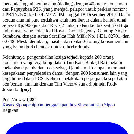
menandatangani perdamaian (dading) dengan 40 orang konsumen
dari Paguyuban P2S, yang menjadi pelapor untuk perkara nomor :
LPB/1576/XII/2017/UM/JATIM tanggal 18 Desember 2017. Dalam
perdamaian ini para terdakwa telah membayar dalam bentuk tunai
sebesar Rp. 900 juta dan Rp. 7,2 miliar dalam bentuk sertifikat tiga
unit rumah yang terletak di Royal Town Regency, Gunung Anyar
Surabaya, dengan status Sertifikat Hak Milik No. 1431, 02701, dan
02748. Meski demikian, masih ada sekitar 26 orang konsumen lain
yang belum berkehendak untuk diberi refunds.
Selanjutnya, pengembalian ketiga terjadi kepada 200 orang
konsumen yang tergabung dalam Tim Baik-Baik (TB2) melalui
mekanisme pemberian asset sebagai jaminan. Keempat, membuat
kesepakatan penyelesaian damai, dengan 900 konsumen lain yang
tergabung dalam PCS. Kelima, melakukan perjanjian kesepakatan
pemberian jaminan dengan Tim Victory yang dipimpin Rudy
Jukianto.
(pay)
Post Views:
1,084
Kasus Sipoa
penipuan penggelapan bos Sipoa
putusan Sipoa
Bagikan