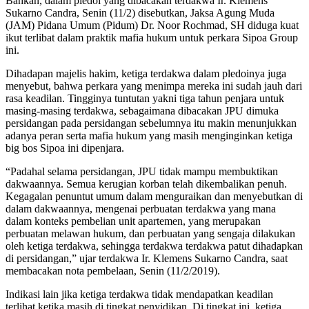
Bahkan, dalam pledoi yang dibacakan terdakwa Ir. Klemens
Sukarno Candra, Senin (11/2) disebutkan, Jaksa Agung Muda
(JAM) Pidana Umum (Pidum) Dr. Noor Rochmad, SH diduga kuat
ikut terlibat dalam praktik mafia hukum untuk perkara Sipoa Group
ini.
Dihadapan majelis hakim, ketiga terdakwa dalam pledoinya juga
menyebut, bahwa perkara yang menimpa mereka ini sudah jauh dari
rasa keadilan. Tingginya tuntutan yakni tiga tahun penjara untuk
masing-masing terdakwa, sebagaimana dibacakan JPU dimuka
persidangan pada persidangan sebelumnya itu makin menunjukkan
adanya peran serta mafia hukum yang masih menginginkan ketiga
big bos Sipoa ini dipenjara.
“Padahal selama persidangan, JPU tidak mampu membuktikan
dakwaannya. Semua kerugian korban telah dikembalikan penuh.
Kegagalan penuntut umum dalam menguraikan dan menyebutkan di
dalam dakwaannya, mengenai perbuatan terdakwa yang mana
dalam konteks pembelian unit apartemen, yang merupakan
perbuatan melawan hukum, dan perbuatan yang sengaja dilakukan
oleh ketiga terdakwa, sehingga terdakwa terdakwa patut dihadapkan
di persidangan,” ujar terdakwa Ir. Klemens Sukarno Candra, saat
membacakan nota pembelaan, Senin (11/2/2019).
Indikasi lain jika ketiga terdakwa tidak mendapatkan keadilan
terlihat ketika masih di tingkat penyidikan. Di tingkat ini, ketiga