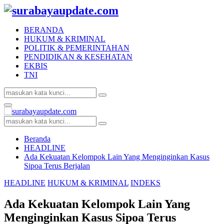
BERANDA
HUKUM & KRIMINAL
POLITIK & PEMERINTAHAN
PENDIDIKAN & KESEHATAN
EKBIS
TNI
Search
Search
for:
Facebook
Twitter
Youtube
Primary
Menu
Search
Search
for:
Beranda
HEADLINE
Ada Kekuatan Kelompok Lain Yang Menginginkan Kasus
Sipoa Terus Berjalan
HEADLINE
HUKUM & KRIMINAL
INDEKS
Ada Kekuatan Kelompok Lain Yang
Menginginkan Kasus Sipoa Terus