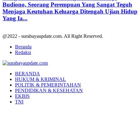
Budiono, Seorang Perempuan Yang Sangat Teguh
Menjaga Keutuhan Keluarga Ditengah Ujian Hidup
Yang Ia...
@2022 - surabayaupdate.com. All Right Reserved.
Beranda
Redaksi
Facebook
Twitter
Youtube
BERANDA
HUKUM & KRIMINAL
POLITIK & PEMERINTAHAN
PENDIDIKAN & KESEHATAN
EKBIS
TNI