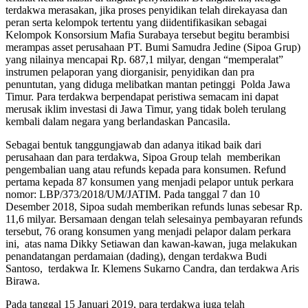
terdakwa merasakan, jika proses penyidikan telah direkayasa dan
peran serta kelompok tertentu yang diidentifikasikan sebagai
Kelompok Konsorsium Mafia Surabaya tersebut begitu berambisi
merampas asset perusahaan PT. Bumi Samudra Jedine (Sipoa Grup)
yang nilainya mencapai Rp. 687,1 milyar, dengan “memperalat”
instrumen pelaporan yang diorganisir, penyidikan dan pra
penuntutan, yang diduga melibatkan mantan petinggi Polda Jawa
Timur. Para terdakwa berpendapat peristiwa semacam ini dapat
merusak iklim investasi di Jawa Timur, yang tidak boleh terulang
kembali dalam negara yang berlandaskan Pancasila.
Sebagai bentuk tanggungjawab dan adanya itikad baik dari
perusahaan dan para terdakwa, Sipoa Group telah memberikan
pengembalian uang atau refunds kepada para konsumen. Refund
pertama kepada 87 konsumen yang menjadi pelapor untuk perkara
nomor: LBP/373/2018/UM/JATIM. Pada tanggal 7 dan 10
Desember 2018, Sipoa sudah memberikan refunds lunas sebesar Rp.
11,6 milyar. Bersamaan dengan telah selesainya pembayaran refunds
tersebut, 76 orang konsumen yang menjadi pelapor dalam perkara
ini, atas nama Dikky Setiawan dan kawan-kawan, juga melakukan
penandatangan perdamaian (dading), dengan terdakwa Budi
Santoso, terdakwa Ir. Klemens Sukarno Candra, dan terdakwa Aris
Birawa.
Pada tanggal 15 Januari 2019, para terdakwa juga telah