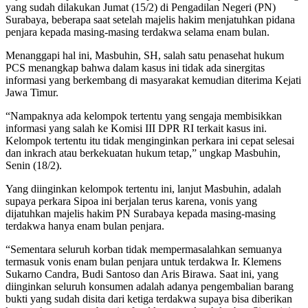
yang sudah dilakukan Jumat (15/2) di Pengadilan Negeri (PN)
Surabaya, beberapa saat setelah majelis hakim menjatuhkan pidana
penjara kepada masing-masing terdakwa selama enam bulan.
Menanggapi hal ini, Masbuhin, SH, salah satu penasehat hukum
PCS menangkap bahwa dalam kasus ini tidak ada sinergitas
informasi yang berkembang di masyarakat kemudian diterima Kejati
Jawa Timur.
“Nampaknya ada kelompok tertentu yang sengaja membisikkan
informasi yang salah ke Komisi III DPR RI terkait kasus ini.
Kelompok tertentu itu tidak menginginkan perkara ini cepat selesai
dan inkrach atau berkekuatan hukum tetap,” ungkap Masbuhin,
Senin (18/2).
Yang diinginkan kelompok tertentu ini, lanjut Masbuhin, adalah
supaya perkara Sipoa ini berjalan terus karena, vonis yang
dijatuhkan majelis hakim PN Surabaya kepada masing-masing
terdakwa hanya enam bulan penjara.
“Sementara seluruh korban tidak mempermasalahkan semuanya
termasuk vonis enam bulan penjara untuk terdakwa Ir. Klemens
Sukarno Candra, Budi Santoso dan Aris Birawa. Saat ini, yang
diinginkan seluruh konsumen adalah adanya pengembalian barang
bukti yang sudah disita dari ketiga terdakwa supaya bisa diberikan