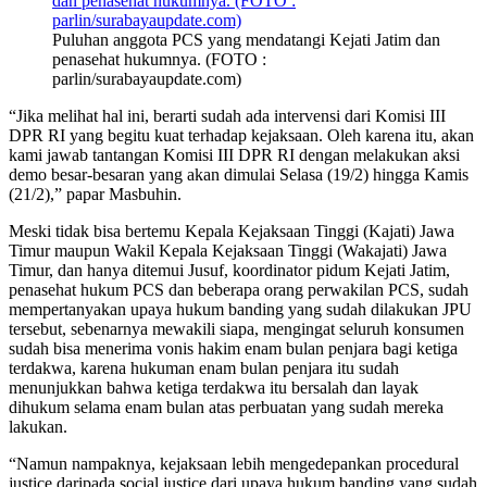
Puluhan anggota PCS yang mendatangi Kejati Jatim dan
penasehat hukumnya. (FOTO :
parlin/surabayaupdate.com)
“Jika melihat hal ini, berarti sudah ada intervensi dari Komisi III
DPR RI yang begitu kuat terhadap kejaksaan. Oleh karena itu, akan
kami jawab tantangan Komisi III DPR RI dengan melakukan aksi
demo besar-besaran yang akan dimulai Selasa (19/2) hingga Kamis
(21/2),” papar Masbuhin.
Meski tidak bisa bertemu Kepala Kejaksaan Tinggi (Kajati) Jawa
Timur maupun Wakil Kepala Kejaksaan Tinggi (Wakajati) Jawa
Timur, dan hanya ditemui Jusuf, koordinator pidum Kejati Jatim,
penasehat hukum PCS dan beberapa orang perwakilan PCS, sudah
mempertanyakan upaya hukum banding yang sudah dilakukan JPU
tersebut, sebenarnya mewakili siapa, mengingat seluruh konsumen
sudah bisa menerima vonis hakim enam bulan penjara bagi ketiga
terdakwa, karena hukuman enam bulan penjara itu sudah
menunjukkan bahwa ketiga terdakwa itu bersalah dan layak
dihukum selama enam bulan atas perbuatan yang sudah mereka
lakukan.
“Namun nampaknya, kejaksaan lebih mengedepankan procedural
justice daripada social justice dari upaya hukum banding yang sudah