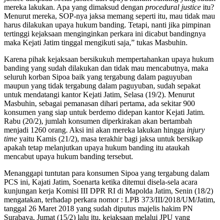
mereka lakukan. Apa yang dimaksud dengan
procedural justice
itu?
Menurut mereka, SOP-nya jaksa memang seperti itu, mau tidak mau
harus dilakukan upaya hukum banding. Tetapi, nanti jika pimpinan
tertinggi kejaksaan menginginkan perkara ini dicabut bandingnya
maka Kejati Jatim tinggal mengikuti saja,” tukas Masbuhin.
Karena pihak kejaksaan bersikukuh mempertahankan upaya hukum
banding yang sudah dilakukan dan tidak mau mencabutnya, maka
seluruh korban Sipoa baik yang tergabung dalam paguyuban
maupun yang tidak tergabung dalam paguyuban, sudah sepakat
untuk mendatangi kantor Kejati Jatim, Selasa (19/2). Menurut
Masbuhin, sebagai pemanasan dihari pertama, ada sekitar 900
konsumen yang siap untuk berdemo didepan kantor Kejati Jatim.
Rabu (20/2), jumlah konsumen diperkirakan akan bertambah
menjadi 1260 orang. Aksi ini akan mereka lakukan hingga
injury
time
yaitu Kamis (21/2), masa terakhir bagi jaksa untuk bersikap
apakah tetap melanjutkan upaya hukum banding itu ataukah
mencabut upaya hukum banding tersebut.
Menanggapi tuntutan para konsumen Sipoa yang tergabung dalam
PCS ini, Kajati Jatim, Soenarta ketika ditemui disela-sela acara
kunjungan kerja Komisi III DPR RI di Mapolda Jatim, Senin (18/2)
mengatakan, terhadap perkara nomor : LPB 373/III/2018/UM/Jatim,
tanggal 26 Maret 2018 yang sudah diputus majelis hakim PN
Surabaya, Jumat (15/2) lalu itu, kejaksaan melalui JPU yang