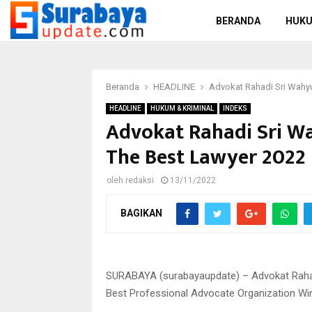
BERANDA
HUKU
Beranda
HEADLINE
Advokat Rahadi Sri Wahy
HEADLINE
HUKUM & KRIMINAL
INDEKS
Advokat Rahadi Sri W
The Best Lawyer 2022
oleh
redaksi
13/11/2022
BAGIKAN
Advokat Rahadi Sri Wahyu Jatmika, SH., M.H saat
dokumen priba
SURABAYA (surabayaupdate) – Advokat Rahadi
Best Professional Advocate Organization Wi