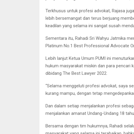
Terkhusus untuk profesi advokat, Rajasa ju
lebih bersemangat dan terus berjuang membe
keadilan yang selama ini sangat susah mend
Sementara itu, Rahadi Sri Wahyu Jatmika m
Platinum No.1 Best Professional Advocate O
Lebih lanjut Ketua Umum PUMI ini menuturka
hukum masyarakat miskin dan para pencari k
dibidang The Best Lawyer 2022.
“Selama menggeluti profesi advokat, saya s
kurang mampu, dengan tetap mengedepankan 
Dan dalam setiap menjalankan profesi sebaga
menjalankan amanat Undang-Undang 18 tahun 
Bersama dengan tim hukumnya, Rahadi sela
masyarakat yang selama ini terabaikan, bah