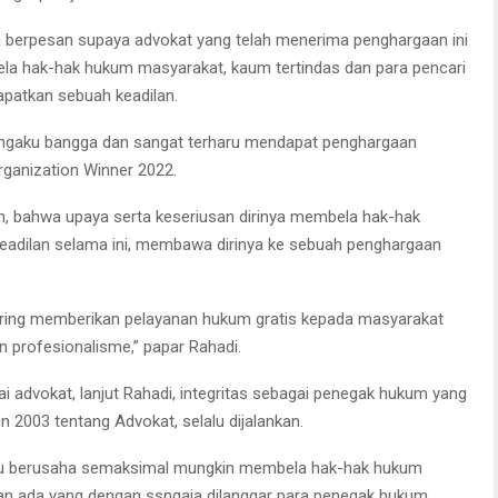
ga berpesan supaya advokat yang telah menerima penghargaan ini
la hak-hak hukum masyarakat, kaum tertindas dan para pencari
apatkan sebuah keadilan.
engaku bangga dan sangat terharu mendapat penghargaan
rganization Winner 2022.
n, bahwa upaya serta keseriusan dirinya membela hak-hak
eadilan selama ini, membawa dirinya ke sebuah penghargaan
ering memberikan pelayanan hukum gratis kepada masyarakat
profesionalisme,” papar Rahadi.
i advokat, lanjut Rahadi, integritas sebagai penegak hukum yang
2003 tentang Advokat, selalu dijalankan.
lu berusaha semaksimal mungkin membela hak-hak hukum
kan ada yang dengan ssngaja dilanggar para penegak hukum.