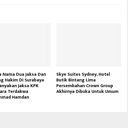
a Nama Dua Jaksa Dan
Skye Suites Sydney, Hotel
g Hakim Di Surabaya
Butik Bintang Lima
anyakan Jaksa KPK
Persembahan Crown Group
ara Terdakwa
Akhirnya Dibuka Untuk Umum
mmad Hamdan