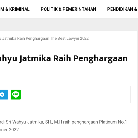
M & KRIMINAL
POLITIK & PEMERINTAHAN
PENDIDIKAN &
u Jatmika Raih Penghargaan The Best Lawyer 2022
ahyu Jatmika Raih Penghargaan
 menerima penghargaan Platinum No.1 Best Profesional Advocate. (FOTO :
di untuk surabayaupdate.com/parlin)
 Sri Wahyu Jatmika, SH., M.H raih penghargaan Platinum No.1
nner 2022.