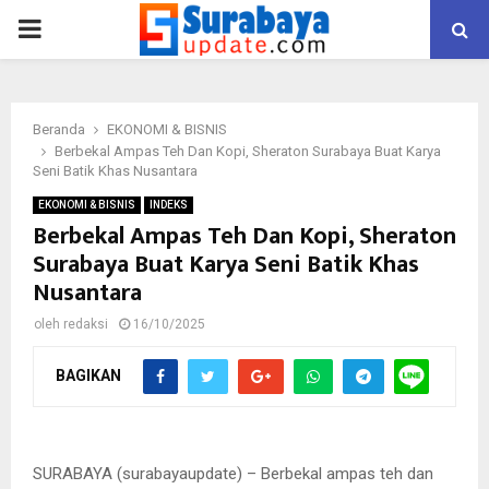
PRIMARY
MENU
Beranda
EKONOMI & BISNIS
Berbekal Ampas Teh Dan Kopi, Sheraton Surabaya Buat Karya
Seni Batik Khas Nusantara
EKONOMI & BISNIS
INDEKS
Berbekal Ampas Teh Dan Kopi, Sheraton
Surabaya Buat Karya Seni Batik Khas
Nusantara
oleh
redaksi
16/10/2025
BAGIKAN
Salah satu peserta membatik mendapat bimbingan dari seorang
tutor. (FOTO : dokumentasi pribadi untuk surabayaupdate.com)
SURABAYA (surabayaupdate) – Berbekal ampas teh dan