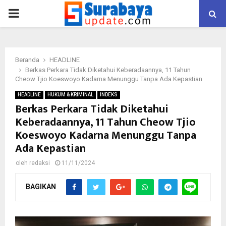
PRIMARY
MENU
Beranda
HEADLINE
Berkas Perkara Tidak Diketahui Keberadaannya, 11 Tahun
Cheow Tjio Koeswoyo Kadarna Menunggu Tanpa Ada Kepastian
HEADLINE
HUKUM & KRIMINAL
INDEKS
Berkas Perkara Tidak Diketahui
Keberadaannya, 11 Tahun Cheow Tjio
Koeswoyo Kadarna Menunggu Tanpa
Ada Kepastian
oleh
redaksi
11/11/2024
BAGIKAN