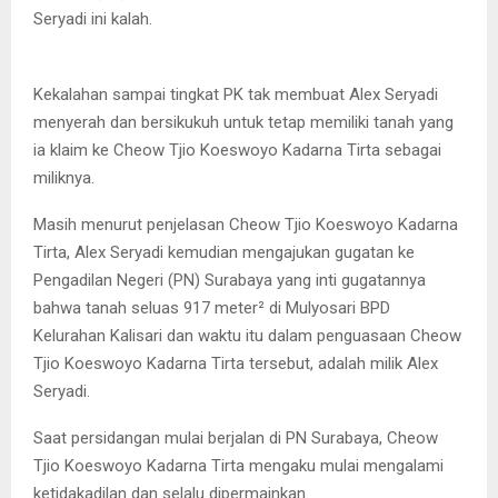
Cheow Tjio Koeswoyo menangis mengingat perjuangannya
Seryadi ini kalah.
mendapatkan salinan putusan nomor 477. (FOTO :
parlin/surabayaupdate.com)
Kekalahan sampai tingkat PK tak membuat Alex Seryadi
menyerah dan bersikukuh untuk tetap memiliki tanah yang
ia klaim ke Cheow Tjio Koeswoyo Kadarna Tirta sebagai
miliknya.
Masih menurut penjelasan Cheow Tjio Koeswoyo Kadarna
Tirta, Alex Seryadi kemudian mengajukan gugatan ke
Pengadilan Negeri (PN) Surabaya yang inti gugatannya
bahwa tanah seluas 917 meter² di Mulyosari BPD
Kelurahan Kalisari dan waktu itu dalam penguasaan Cheow
Tjio Koeswoyo Kadarna Tirta tersebut, adalah milik Alex
Seryadi.
Saat persidangan mulai berjalan di PN Surabaya, Cheow
Tjio Koeswoyo Kadarna Tirta mengaku mulai mengalami
ketidakadilan dan selalu dipermainkan.