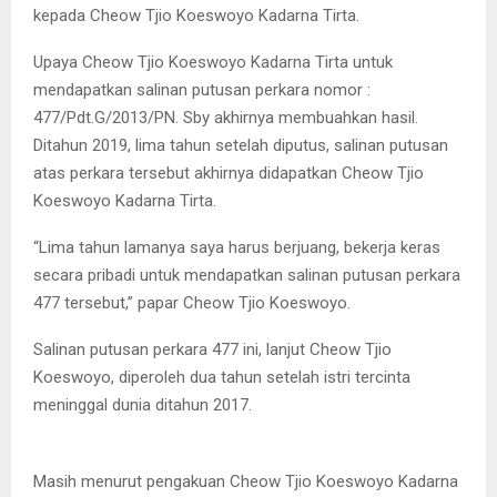
kepada Cheow Tjio Koeswoyo Kadarna Tirta.
Upaya Cheow Tjio Koeswoyo Kadarna Tirta untuk
mendapatkan salinan putusan perkara nomor :
477/Pdt.G/2013/PN. Sby akhirnya membuahkan hasil.
Ditahun 2019, lima tahun setelah diputus, salinan putusan
atas perkara tersebut akhirnya didapatkan Cheow Tjio
Koeswoyo Kadarna Tirta.
“Lima tahun lamanya saya harus berjuang, bekerja keras
secara pribadi untuk mendapatkan salinan putusan perkara
477 tersebut,” papar Cheow Tjio Koeswoyo.
Salinan putusan perkara 477 ini, lanjut Cheow Tjio
Koeswoyo, diperoleh dua tahun setelah istri tercinta
meninggal dunia ditahun 2017.
Cheow Tjio Koeswoyo didampingi kuasa hukumnya menunjukkan
putusan PTUN. (FOTO : parlin/surabayaupdate.com)
Masih menurut pengakuan Cheow Tjio Koeswoyo Kadarna