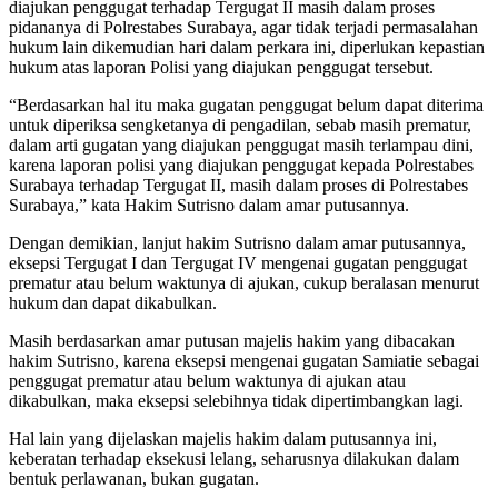
diajukan penggugat terhadap Tergugat II masih dalam proses
pidananya di Polrestabes Surabaya, agar tidak terjadi permasalahan
hukum lain dikemudian hari dalam perkara ini, diperlukan kepastian
hukum atas laporan Polisi yang diajukan penggugat tersebut.
“Berdasarkan hal itu maka gugatan penggugat belum dapat diterima
untuk diperiksa sengketanya di pengadilan, sebab masih prematur,
dalam arti gugatan yang diajukan penggugat masih terlampau dini,
karena laporan polisi yang diajukan penggugat kepada Polrestabes
Surabaya terhadap Tergugat II, masih dalam proses di Polrestabes
Surabaya,” kata Hakim Sutrisno dalam amar putusannya.
Dengan demikian, lanjut hakim Sutrisno dalam amar putusannya,
eksepsi Tergugat I dan Tergugat IV mengenai gugatan penggugat
prematur atau belum waktunya di ajukan, cukup beralasan menurut
hukum dan dapat dikabulkan.
Masih berdasarkan amar putusan majelis hakim yang dibacakan
hakim Sutrisno, karena eksepsi mengenai gugatan Samiatie sebagai
penggugat prematur atau belum waktunya di ajukan atau
dikabulkan, maka eksepsi selebihnya tidak dipertimbangkan lagi.
Hal lain yang dijelaskan majelis hakim dalam putusannya ini,
keberatan terhadap eksekusi lelang, seharusnya dilakukan dalam
bentuk perlawanan, bukan gugatan.