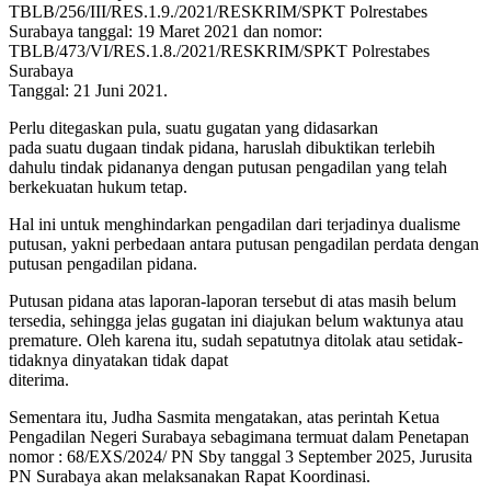
TBLB/256/III/RES.1.9./2021/RESKRIM/SPKT Polrestabes
Surabaya tanggal: 19 Maret 2021 dan nomor:
TBLB/473/VI/RES.1.8./2021/RESKRIM/SPKT Polrestabes
Surabaya
Tanggal: 21 Juni 2021.
Perlu ditegaskan pula, suatu gugatan yang didasarkan
pada suatu dugaan tindak pidana, haruslah dibuktikan terlebih
dahulu tindak pidananya dengan putusan pengadilan yang telah
berkekuatan hukum tetap.
Hal ini untuk menghindarkan pengadilan dari terjadinya dualisme
putusan, yakni perbedaan antara putusan pengadilan perdata dengan
putusan pengadilan pidana.
Putusan pidana atas laporan-laporan tersebut di atas masih belum
tersedia, sehingga jelas gugatan ini diajukan belum waktunya atau
premature. Oleh karena itu, sudah sepatutnya ditolak atau setidak-
tidaknya dinyatakan tidak dapat
diterima.
Sementara itu, Judha Sasmita mengatakan, atas perintah Ketua
Pengadilan Negeri Surabaya sebagimana termuat dalam Penetapan
nomor : 68/EXS/2024/ PN Sby tanggal 3 September 2025, Jurusita
PN Surabaya akan melaksanakan Rapat Koordinasi.