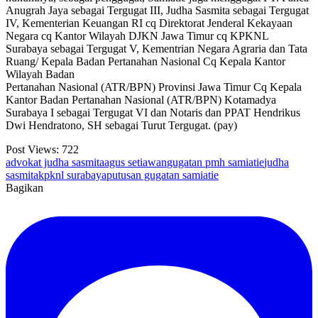
Anugrah Jaya sebagai Tergugat III, Judha Sasmita sebagai Tergugat
IV, Kementerian Keuangan RI cq Direktorat Jenderal Kekayaan
Negara cq Kantor Wilayah DJKN Jawa Timur cq KPKNL
Surabaya sebagai Tergugat V, Kementrian Negara Agraria dan Tata
Ruang/ Kepala Badan Pertanahan Nasional Cq Kepala Kantor
Wilayah Badan
Pertanahan Nasional (ATR/BPN) Provinsi Jawa Timur Cq Kepala
Kantor Badan Pertanahan Nasional (ATR/BPN) Kotamadya
Surabaya I sebagai Tergugat VI dan Notaris dan PPAT Hendrikus
Dwi Hendratono, SH sebagai Turut Tergugat. (pay)
Post Views:
722
advokat judha sasmita
agus setiawan
gugatan pmh samiatie
judha
sasmita
kpknl surabaya
putusan gugatan samiatie
Bagikan