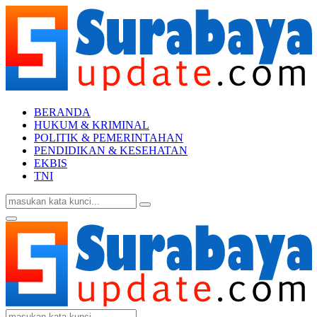
BERANDA
HUKUM & KRIMINAL
POLITIK & PEMERINTAHAN
PENDIDIKAN & KESEHATAN
EKBIS
TNI
Search
Search
for:
Facebook
Twitter
Youtube
Primary
Menu
Search