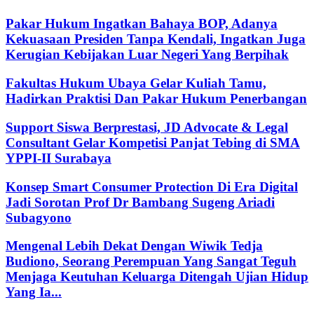
Pakar Hukum Ingatkan Bahaya BOP, Adanya
Kekuasaan Presiden Tanpa Kendali, Ingatkan Juga
Kerugian Kebijakan Luar Negeri Yang Berpihak
Fakultas Hukum Ubaya Gelar Kuliah Tamu,
Hadirkan Praktisi Dan Pakar Hukum Penerbangan
Support Siswa Berprestasi, JD Advocate & Legal
Consultant Gelar Kompetisi Panjat Tebing di SMA
YPPI-II Surabaya
Konsep Smart Consumer Protection Di Era Digital
Jadi Sorotan Prof Dr Bambang Sugeng Ariadi
Subagyono
Mengenal Lebih Dekat Dengan Wiwik Tedja
Budiono, Seorang Perempuan Yang Sangat Teguh
Menjaga Keutuhan Keluarga Ditengah Ujian Hidup
Yang Ia...