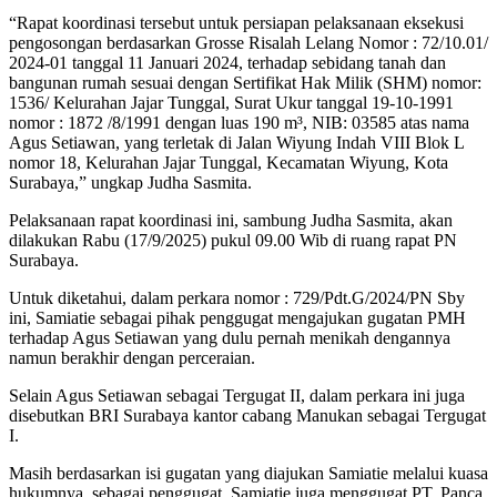
“Rapat koordinasi tersebut untuk persiapan pelaksanaan eksekusi
pengosongan berdasarkan Grosse Risalah Lelang Nomor : 72/10.01/
2024-01 tanggal 11 Januari 2024, terhadap sebidang tanah dan
bangunan rumah sesuai dengan Sertifikat Hak Milik (SHM) nomor:
1536/ Kelurahan Jajar Tunggal, Surat Ukur tanggal 19-10-1991
nomor : 1872 /8/1991 dengan luas 190 m³, NIB: 03585 atas nama
Agus Setiawan, yang terletak di Jalan Wiyung Indah VIII Blok L
nomor 18, Kelurahan Jajar Tunggal, Kecamatan Wiyung, Kota
Surabaya,” ungkap Judha Sasmita.
Pelaksanaan rapat koordinasi ini, sambung Judha Sasmita, akan
dilakukan Rabu (17/9/2025) pukul 09.00 Wib di ruang rapat PN
Surabaya.
Untuk diketahui, dalam perkara nomor : 729/Pdt.G/2024/PN Sby
ini, Samiatie sebagai pihak penggugat mengajukan gugatan PMH
terhadap Agus Setiawan yang dulu pernah menikah dengannya
namun berakhir dengan perceraian.
Selain Agus Setiawan sebagai Tergugat II, dalam perkara ini juga
disebutkan BRI Surabaya kantor cabang Manukan sebagai Tergugat
I.
Masih berdasarkan isi gugatan yang diajukan Samiatie melalui kuasa
hukumnya, sebagai penggugat, Samiatie juga menggugat PT. Panca