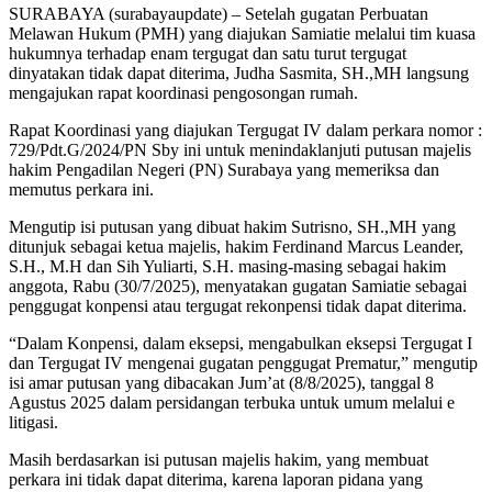
SURABAYA (surabayaupdate) – Setelah gugatan Perbuatan
Melawan Hukum (PMH) yang diajukan Samiatie melalui tim kuasa
hukumnya terhadap enam tergugat dan satu turut tergugat
dinyatakan tidak dapat diterima, Judha Sasmita, SH.,MH langsung
mengajukan rapat koordinasi pengosongan rumah.
Rapat Koordinasi yang diajukan Tergugat IV dalam perkara nomor :
729/Pdt.G/2024/PN Sby ini untuk menindaklanjuti putusan majelis
hakim Pengadilan Negeri (PN) Surabaya yang memeriksa dan
memutus perkara ini.
Mengutip isi putusan yang dibuat hakim Sutrisno, SH.,MH yang
ditunjuk sebagai ketua majelis, hakim Ferdinand Marcus Leander,
S.H., M.H dan Sih Yuliarti, S.H. masing-masing sebagai hakim
anggota, Rabu (30/7/2025), menyatakan gugatan Samiatie sebagai
penggugat konpensi atau tergugat rekonpensi tidak dapat diterima.
“Dalam Konpensi, dalam eksepsi, mengabulkan eksepsi Tergugat I
dan Tergugat IV mengenai gugatan penggugat Prematur,” mengutip
isi amar putusan yang dibacakan Jum’at (8/8/2025), tanggal 8
Agustus 2025 dalam persidangan terbuka untuk umum melalui e
litigasi.
Masih berdasarkan isi putusan majelis hakim, yang membuat
perkara ini tidak dapat diterima, karena laporan pidana yang