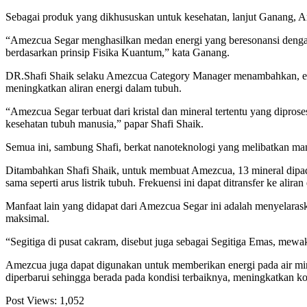
Sebagai produk yang dikhususkan untuk kesehatan, lanjut Ganang, A
“Amezcua Segar menghasilkan medan energi yang beresonansi dengan s
berdasarkan prinsip Fisika Kuantum,” kata Ganang.
DR.Shafi Shaik selaku Amezcua Category Manager menambahkan, energ
meningkatkan aliran energi dalam tubuh.
“Amezcua Segar terbuat dari kristal dan mineral tertentu yang dipros
kesehatan tubuh manusia,” papar Shafi Shaik.
Semua ini, sambung Shafi, berkat nanoteknologi yang melibatkan man
Ditambahkan Shafi Shaik, untuk membuat Amezcua, 13 mineral dipaduk
sama seperti arus listrik tubuh. Frekuensi ini dapat ditransfer ke alira
Manfaat lain yang didapat dari Amezcua Segar ini adalah menyelaraska
maksimal.
“Segitiga di pusat cakram, disebut juga sebagai Segitiga Emas, mewa
Amezcua juga dapat digunakan untuk memberikan energi pada air minu
diperbarui sehingga berada pada kondisi terbaiknya, meningkatkan komp
Post Views:
1,052