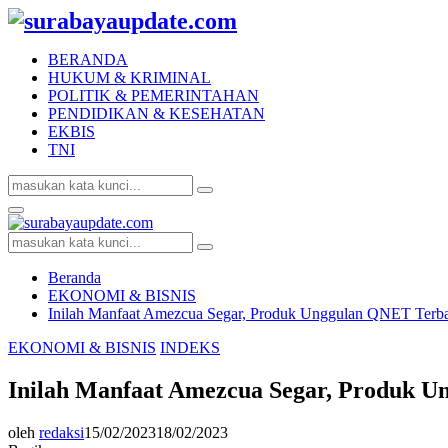
BERANDA
HUKUM & KRIMINAL
POLITIK & PEMERINTAHAN
PENDIDIKAN & KESEHATAN
EKBIS
TNI
Search
Search
for:
Facebook
Twitter
Youtube
Primary
Menu
Search
Search
for:
Beranda
EKONOMI & BISNIS
Inilah Manfaat Amezcua Segar, Produk Unggulan QNET Terb
EKONOMI & BISNIS
INDEKS
Inilah Manfaat Amezcua Segar, Produk 
oleh
redaksi
15/02/2023
18/02/2023