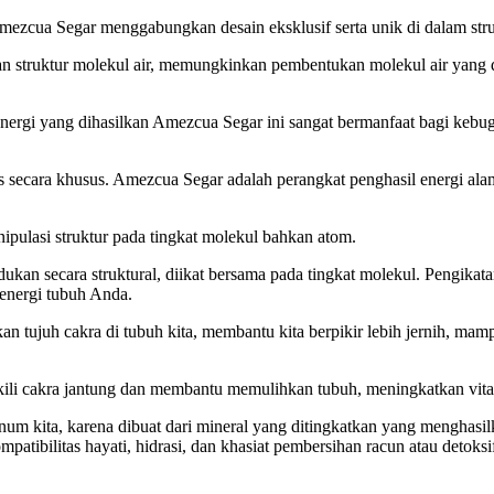
mezcua Segar menggabungkan desain eksklusif serta unik di dalam str
truktur molekul air, memungkinkan pembentukan molekul air yang diti
i yang dihasilkan Amezcua Segar ini sangat bermanfaat bagi kebugar
es secara khusus. Amezcua Segar adalah perangkat penghasil energi ala
ipulasi struktur pada tingkat molekul bahkan atom.
an secara struktural, diikat bersama pada tingkat molekul. Pengikata
n energi tubuh Anda.
n tujuh cakra di tubuh kita, membantu kita berpikir lebih jernih, mamp
kili cakra jantung dan membantu memulihkan tubuh, meningkatkan vital
m kita, karena dibuat dari mineral yang ditingkatkan yang menghasilk
atibilitas hayati, hidrasi, dan khasiat pembersihan racun atau detoksi