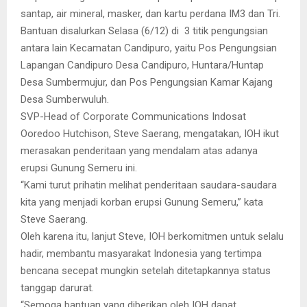
santap, air mineral, masker, dan kartu perdana IM3 dan Tri.
Bantuan disalurkan Selasa (6/12) di 3 titik pengungsian
antara lain Kecamatan Candipuro, yaitu Pos Pengungsian
Lapangan Candipuro Desa Candipuro, Huntara/Huntap
Desa Sumbermujur, dan Pos Pengungsian Kamar Kajang
Desa Sumberwuluh.
SVP-Head of Corporate Communications Indosat
Ooredoo Hutchison, Steve Saerang, mengatakan, IOH ikut
merasakan penderitaan yang mendalam atas adanya
erupsi Gunung Semeru ini.
“Kami turut prihatin melihat penderitaan saudara-saudara
kita yang menjadi korban erupsi Gunung Semeru,” kata
Steve Saerang.
Oleh karena itu, lanjut Steve, IOH berkomitmen untuk selalu
hadir, membantu masyarakat Indonesia yang tertimpa
bencana secepat mungkin setelah ditetapkannya status
tanggap darurat.
“Semoga bantuan yang diberikan oleh IOH dapat