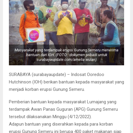
Masyarakat yang terdampak erupsi Gunung Semeru menerima
bantuan dari IOH. (FOTO : dokumen pribadi untuk
surabayaupdate.com/amelia wulan)
SURABAYA (surabayaupdate) – Indosat Ooredoo
Hutchinson (IOH) berikan bantuan kepada masyarakat yang
menjadi korban erupsi Gunung Semeru.
Pemberian bantuan kepada masyarakat Lumajang yang
terdampak Awan Panas Guguran (APG) Gunung Semeru
tersebut dilaksanakan Minggu (4/12/2022).
Adapun bantuan yang diserahkan kepada para korban
erupsi Gunung Semeru ini berupa 400 paket makanan siap