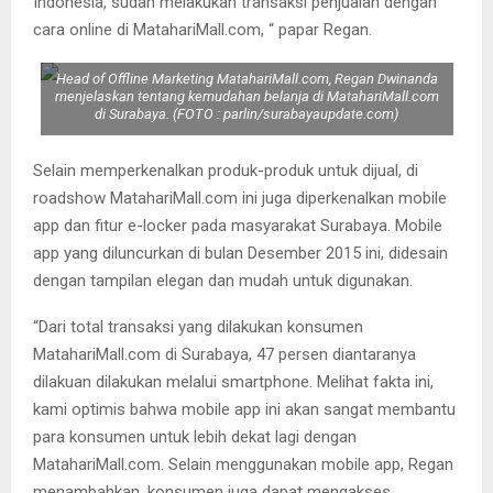
Indonesia, sudah melakukan transaksi penjualan dengan
cara online di MatahariMall.com, “ papar Regan.
Head of Offline Marketing MatahariMall.com, Regan Dwinanda
menjelaskan tentang kemudahan belanja di MatahariMall.com
di Surabaya. (FOTO : parlin/surabayaupdate.com)
Selain memperkenalkan produk-produk untuk dijual, di
roadshow MatahariMall.com ini juga diperkenalkan mobile
app dan fitur e-locker pada masyarakat Surabaya. Mobile
app yang diluncurkan di bulan Desember 2015 ini, didesain
dengan tampilan elegan dan mudah untuk digunakan.
“Dari total transaksi yang dilakukan konsumen
MatahariMall.com di Surabaya, 47 persen diantaranya
dilakuan dilakukan melalui smartphone. Melihat fakta ini,
kami optimis bahwa mobile app ini akan sangat membantu
para konsumen untuk lebih dekat lagi dengan
MatahariMall.com. Selain menggunakan mobile app, Regan
menambahkan, konsumen juga dapat mengakses