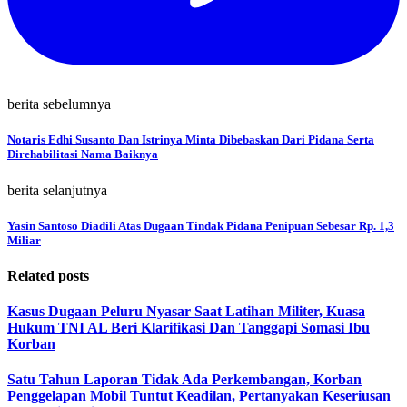
berita sebelumnya
Notaris Edhi Susanto Dan Istrinya Minta Dibebaskan Dari Pidana Serta
Direhabilitasi Nama Baiknya
berita selanjutnya
Yasin Santoso Diadili Atas Dugaan Tindak Pidana Penipuan Sebesar Rp. 1,3
Miliar
Related posts
Kasus Dugaan Peluru Nyasar Saat Latihan Militer, Kuasa
Hukum TNI AL Beri Klarifikasi Dan Tanggapi Somasi Ibu
Korban
Satu Tahun Laporan Tidak Ada Perkembangan, Korban
Penggelapan Mobil Tuntut Keadilan, Pertanyakan Keseriusan