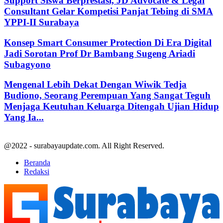
Support Siswa Berprestasi, JD Advocate & Legal
Consultant Gelar Kompetisi Panjat Tebing di SMA
YPPI-II Surabaya
Konsep Smart Consumer Protection Di Era Digital
Jadi Sorotan Prof Dr Bambang Sugeng Ariadi
Subagyono
Mengenal Lebih Dekat Dengan Wiwik Tedja
Budiono, Seorang Perempuan Yang Sangat Teguh
Menjaga Keutuhan Keluarga Ditengah Ujian Hidup
Yang Ia...
@2022 - surabayaupdate.com. All Right Reserved.
Beranda
Redaksi