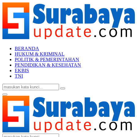
BERANDA
HUKUM & KRIMINAL
POLITIK & PEMERINTAHAN
PENDIDIKAN & KESEHATAN
EKBIS
TNI
Search
Search
for:
Facebook
Twitter
Youtube
Primary
Menu
Search