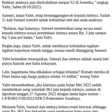
Bahkan anaknya pun disekolahkan sampai S2 di Amerika,” ungkap
Yafet, Sabtu (8/10/2022).
Samuel, lanjut Yafet, tetap bertanggungjawab kepada istrinya. Sudah
11 kali Samuel transfer untuk kebutuhan istri dan anak-anaknya.
“Bahkan, tiap bulannya, Samuel memberikan uang secara tunai
kepada istrinya sesuai permintaan istrinya antara Rp. 3 juta sampai
Rp 5 juta per bulan,” kata Yafet.
Begitu juga, lanjut Yafet, untuk membayar kebutuhan tagihan-
tagihan keperluan rumah tangga, semua masih ditanggung Samuel.
Yafet kemudian menegaskan, Samuel dan istrinya adalah suami istri
punya banyak aset harta kekayaan.
Lalu, bagaimana bisa dikatakan sebagai terlantar? Rumah mereka di
Dian Istana saja harga jualnya sekitar 10 milliar,” terang Yafet
Yafet menambahkan, jika kliennya pada bulan Mei 2022 sudah
memberikan uang sejumlah 963 juta kepada istrinya, namun di
laporkan tanggal 27 Agustus 2022 dengan tanda lapor nomor :
LP/B/965/VIII/2022/SPKT/Polrestabes Surabaya.
Menurut Yafet, Samuel dan istrinya belum resmi bercerai sehingga
uang Rp. 963 Juta bukanlah uang pembagian harta gono gini.