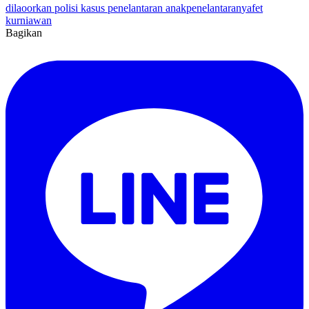
dilaoorkan polisi kasus penelantaran anak
penelantaran
yafet
kurniawan
Bagikan